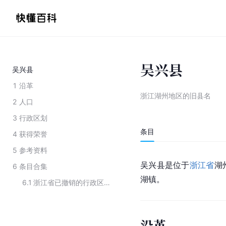
吴兴县
吴兴县
1
沿革
浙江湖州地区的旧县名
2
人口
3
行政区划
条目
4
获得荣誉
5
参考资料
吴兴县是位于
浙江省
湖
6
条目合集
湖镇。
6.1
浙江省已撤销的行政区划
沿革