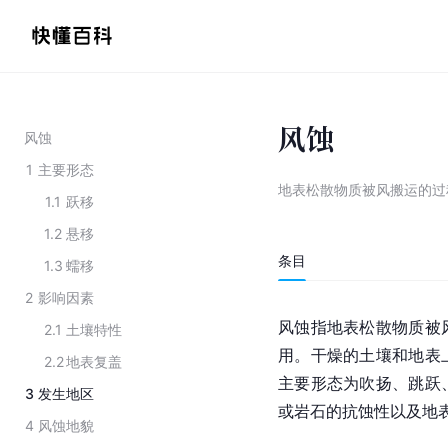
风蚀
风蚀
1
主要形态
地表松散物质被风搬运的过
1.1
跃移
1.2
悬移
条目
1.3
蠕移
2
影响因素
风蚀指地表松散物质被
2.1
土壤特性
用
。干燥的土壤和地表
2.2
地表复盖
主要形态为吹扬、跳跃
3
发生地区
或岩石的抗蚀性以及地
4
风蚀地貌