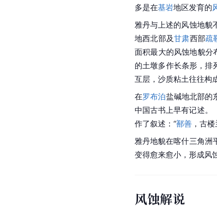
多是在
基岩
地区发育的
雅丹
与上述的风蚀地貌
地西北部及
甘肃
西部
疏
面积最大的风蚀地貌分布
的土墩多作长条形，排
互层，沙质粘土往往构
在
罗布泊
盐碱地
北部的
中国
古书上早有记述。
作了叙述：“
鄯善
，古楼
雅丹地貌
在喀什三角洲
变得愈来愈小，形成风
风蚀解说