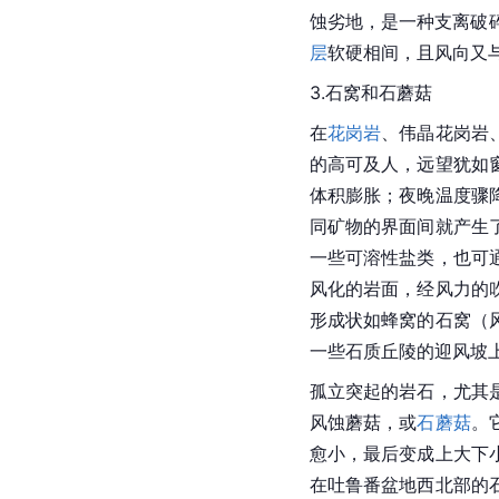
蚀劣地，是一种支离破
层
软硬相间，且风向又
3.
石窝
和石蘑菇
在
花岗岩
、
伟晶花岗岩
的高可及人，远望犹如
体积膨胀；夜晚温度骤
同矿物的界面间就产生
一些可溶性盐类，也可
风化的岩面，经风力的
形成状如蜂窝的石窝（
一些石质
丘陵
的
迎风坡
孤立突起的岩石，尤其
风蚀蘑菇，或
石蘑菇
。
愈小，最后变成上大下
在吐鲁番盆地西北部的