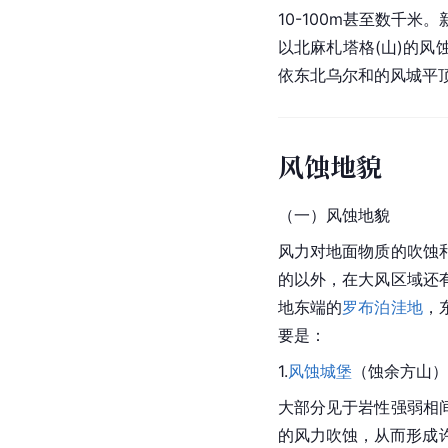
10-100m甚至数千米
以北麻札塔格(山)的
风
依东北乌尔和的
风城
平
风蚀地貌
（一）风蚀地貌
风力对地面物质的吹蚀
的以外，在大风区域还
地东端的
罗布泊
洼地
，
要是：
1.
风蚀城堡
（蚀余方山）
大部分见于
岩性
强弱相
的风力吹蚀，从而形成