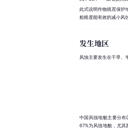
此式说明作物残茬保护
粗糙度能有效的减小风
发生地区
风蚀主要发生在干旱、
中国
风蚀地貌
主要分布
67%为风蚀地貌，尤其