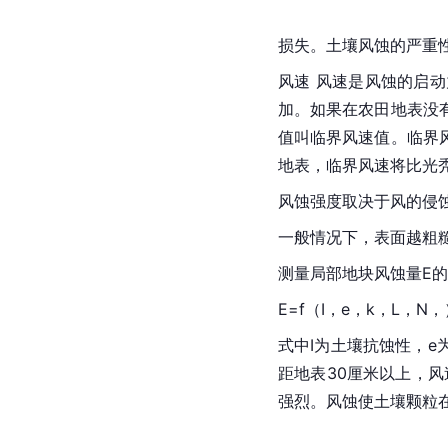
损失。土壤风蚀的严重性
风速 风速是风蚀的启
加。如果在农田地表没
值叫临界风速值。临界
地表，临界风速将比光
风蚀强度取决于风的侵
一般情况下，表面越粗
测量局部地块风蚀量E的
E=f（I，e，k，L，N，
式中I为
土壤抗蚀性
，e
距地表30厘米以上，风
强烈。风蚀使土壤颗粒