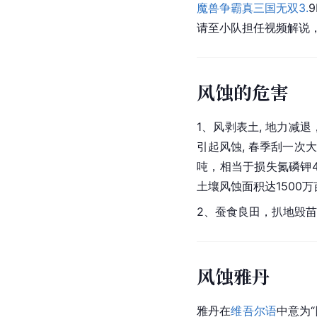
魔兽争霸
真三国无双3.
请至小队担任视频解说
风蚀的危害
1、风剥
表土
, 地力减
引起风蚀, 春季刮一次
吨，相当于损失
氮磷钾
土壤风蚀面积达1500
2、蚕食良田，扒地毁
风蚀雅丹
雅丹在
维吾尔语
中意为