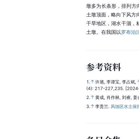
墩多为长条形，排列方
土墩顶面，略向下风方
干旱地区，湖水干涸，
土墩。在我国以
罗布泊
参
考
资
料
1.
许馗, 李谭宝, 李占斌, 
(4)
: 217-227,235.
[2024
2.
黄成, 肖作林, 刘睿, 
3.
李贵兰.
风蚀区水土保