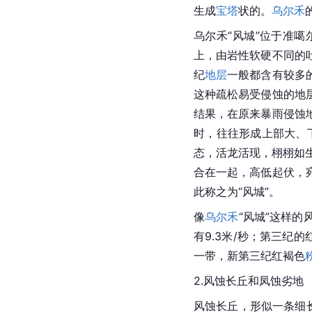
生成
宝塔
状的。
乌尔禾
乌尔禾“
风城
”位于准噶
上，由岩性软硬不同的
纪
地层
一般都含有较多
这种疏松易受侵蚀的地
结果，在原来暴雨侵蚀
时，往往形成上部大、
态，活龙活现，栩栩如
合在一起，高低起伏，
此称之为“风城”。
像
乌尔禾
“
风城
”这样的
有9.3米/秒；第三纪
一带，新第三纪红褐色
2.风蚀长丘和凤蚀劣地
风蚀长丘，形似一条细长