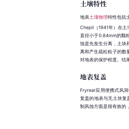
土壤特性
地表
土壤物理
特性包括
Chepil（1941年
直径小于0.84mm的
蚀是先发生分离，土块
离和产生疏松粒子的数量
对地表的保护程度。结
地表复盖
Fryrear应用便携式
风洞
复盖的地表与无土块复盖
制风蚀方面是很有效的