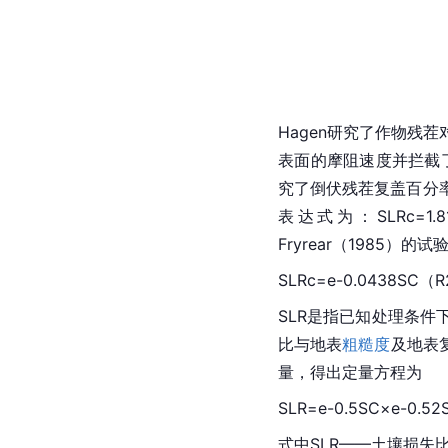
Hagen研究了作物
表面的摩阻速度并拦截了
究了倒伏残茬复盖百分率
表达式为：SLRc=1.
Fryrear（1985）的
SLRc=e-0.0438SC（
SLR是指已知处理条件下
比与地表
粗糙度
及地表
量，得出定量方程为
SLR=e-0.5SC×e-0.52
式中SLR——土壤损失比