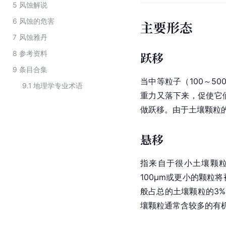
5
风蚀解说
6
风蚀的危害
主要形态
7
风蚀雅丹
8
参考资料
跃移
9
条目合集
当中等粒子（100～5
9.1
地理学专业术语
重力又落下来，促使它
做跃移。由于土壤颗粒
悬移
指来自于很小土壤颗
100μm或更小的颗粒
般占总的土壤颗粒的3%
壤颗粒通常含较多的有