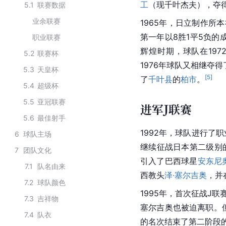
工
（现千叶杰夫），夺
5.1
联赛数据
业余联赛
1965年，日立制作所
第一年以8胜1平5负的
职业联赛
辉煌时期，球队在197
5.2
联赛杯
1976年球队又相继夺
5.3
天皇杯
[
5
]
了
千叶县
的
柏市
。
5.4
超级杯
5.5
亚冠联赛
进军J联赛
5.6
最佳射手
1992年，球队进行了
6
球队主场
继续征战日本第二级别
7
团队文化
引入了巴西球星
安东尼
7.1
队名由来
西教头
泽·塞尔吉奥
，并
7.2
球队颜色
1995年，首次征战J
7.3
吉祥物
塞尔吉奥也被迫离职。
7.4
队衣
的名次结束了第二阶段