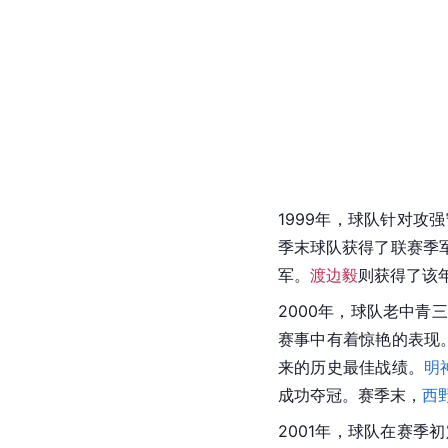
1999年，球队针对攻
季末球队获得了联赛季
军。
渡边毅
则获得了该
2000年，球队老中青
赛事中有着惊艳的表现
来的历史最佳战绩。
明
成功夺冠。赛季末，
西
2001年，球队在赛