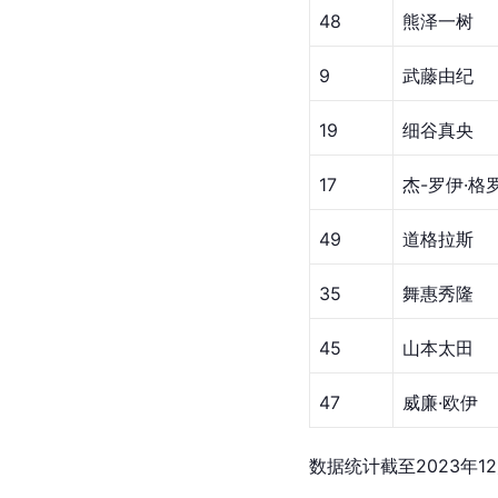
48
熊泽一树
9
武藤由纪
19
细谷真央
17
杰-罗伊·格
49
道格拉斯
35
舞惠秀隆
45
山本太田
47
威廉·欧伊
数据统计截至2023年1