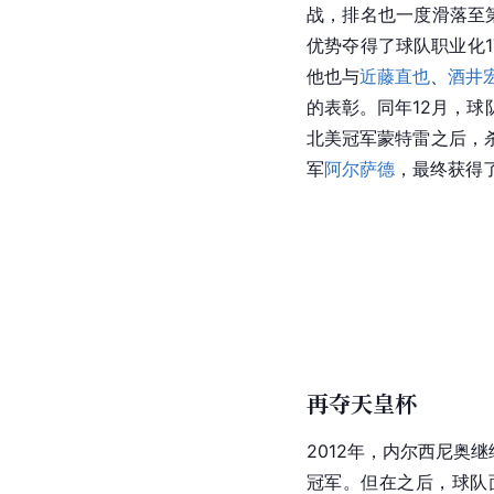
战，排名也一度滑落至第
优势夺得了球队职业化1
他也与
近藤直也
、
酒井
的表彰。同年12月，
北美冠军蒙特雷之后，
军
阿尔萨德
，最终获得
再夺天皇杯
2012年，内尔西尼奥
冠军。但在之后，球队