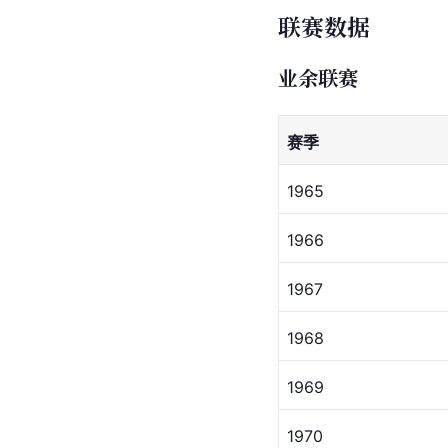
联赛数据
业余联赛
赛季
1965
1966
1967
1968
1969
1970