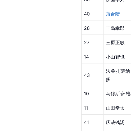
40
落合陆
28
丰岛幸郎
27
三原正敏
14
小山智也
法鲁扎萨纳
43
多
10
马修斯·萨维
11
山田幸太
41
庆哉钱汤