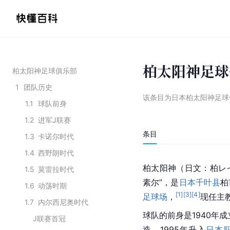
柏太阳神足球
柏太阳神足球俱乐部
1
团队历史
该条目为
日本柏太阳神足球
1.1
球队前身
1.2
进军J联赛
条目
1.3
卡诺尔时代
1.4
西野朗时代
柏太阳神（日文：柏レイソ
1.5
莫雷拉时代
素尔”，是
日本
千叶县
柏
1.6
动荡时期
[
1
]
[
3
]
[
4
]
足球场
，
现任主
1.7
内尔西尼奥时代
球队的前身是1940年
J联赛首冠
造，1995年升入
日本