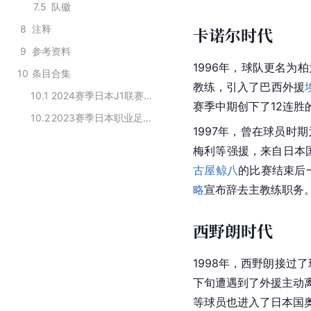
7.5
队徽
8
注释
卡诺尔时代
9
参考资料
1996年，球队更名为
10
条目合集
教练，引入了巴西外援
10.1
2024赛季日本J1联赛参赛球队
赛季中期创下了12连胜
10.2
2023赛季日本职业足球甲级联赛参赛球队
1997年，曾在球员时
梅利等强援，来自日本
古屋鲸八
的比赛结束后
略
宣布辞去主教练职务
西野朗时代
1998年，
西野朗
接过了
下旬遭遇到了外援主动
等球员也进入了日本国