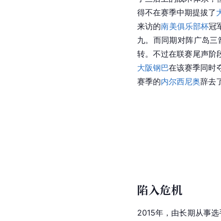
得不在赛季中期提拔了
来访的
南美俱乐部杯
冠
九。而同期对阵广岛三
转。不过在联赛尾声阶
大阪钢巴
在该赛季同时
赛季的
内尔西尼奥
辞去
陷入危机
2015年，由长期从事