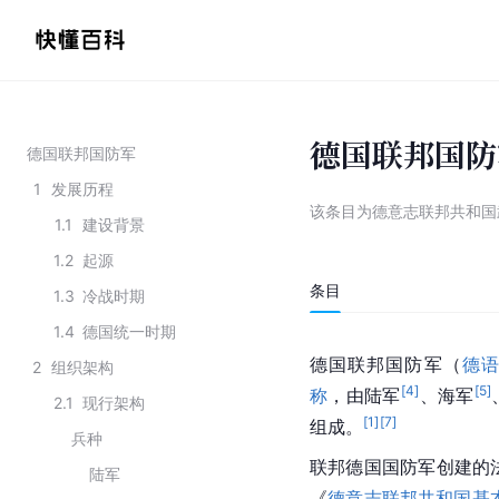
德国联邦国防
德国联邦国防军
1
发展历程
该条目为
德意志联邦共和国
1.1
建设背景
1.2
起源
条目
1.3
冷战时期
1.4
德国统一时期
德国联邦国防军（
德
2
组织架构
[
4
]
[
5
]
称
，由陆军
、海军
2.1
现行架构
[
1
]
[
7
]
组成。
兵种
联邦德国国防军创建的法律
陆军
《
德意志联邦共和国基