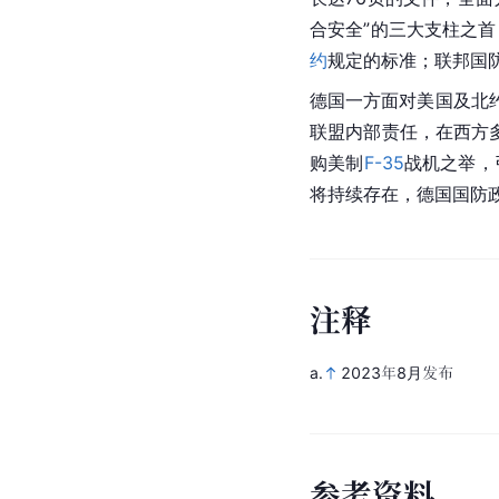
合安全”的三大支柱之
约
规定的标准；联邦国防
德国
一方面对
美国
及北
联盟内部责任，在西方
购美制
F-35
战机之举，
将持续存在，德国国防
注
释
a.
2023年8月发布
参
考
资
料