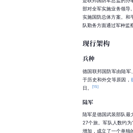
是联邦国防军总监的办
部对全军实施业务领导
实施国防总体方案。和
队勤务方面通过军种监
现行架构
兵种
德国联邦国防军由陆军
于历史和外交等原因，
[
15
]
日。
陆军
陆军是
德国武装部队
最
27个旅。军队人数约为14
增加，成立了一个单独的