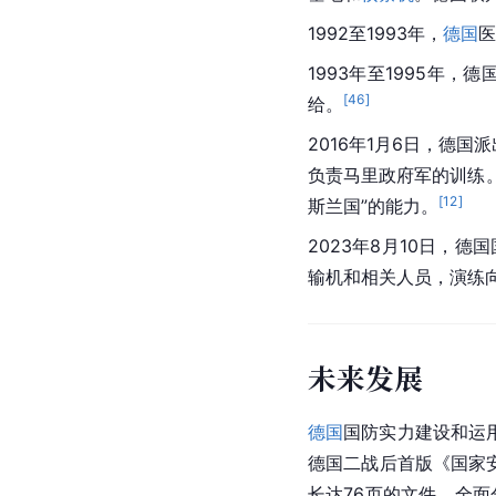
1992至1993年，
德国
医
1993年至1995年，
德
[
46
]
给。
2016年1月6日，德国派
负责马里政府军的训练
[
12
]
斯兰国”的能力。
2023年8月10日，
德国
输机和相关人员，演练
未来发展
德国
国防实力建设和运
德国二战后首版《国家
长达76页的文件，全面