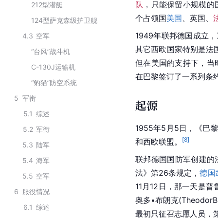
队
，只能保留小规模的
212型潜艇
个占领国
美国
、
英国
、
124型萨克森级护卫舰
1949年联邦德国成
4.3
空军
其它西欧国家特别是法国
“台风”战斗机
但在美国的支持下，当
C-130J运输机
在巴黎签订了一系列条
“豹猫”防空系统
5
军衔
起源
5.1
综述
1955年5月5日，《
5.2
军衔
[
8
]
和西欧联盟。
5.3
陆军
联邦德国国防军创建的法律
5.4
海军
法》第26条规定，
德国
5.5
空军
11月12日，那一天是普鲁
6
服役情况
奥多•布朗克(Theod
6.1
综述
最初只征召志愿人员，第