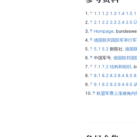
1.
1.1
1.2
1.3
1.4
1.5
1
2.
2.1
2.2
2.3
2.4
2.5
Ü
3.
Hompage
.
bundeswe
4.
德国联邦国防军举行军
5.
5.1
5.2
财联社.
德国
6.
中国军号.
德国联邦国
7.
7.1
7.2
结构和组织
.
b
8.
8.1
8.2
8.3
8.4
8.5
8
9.
9.1
9.2
9.3
9.4
9.5
10.
欧盟军费上涨难掩内