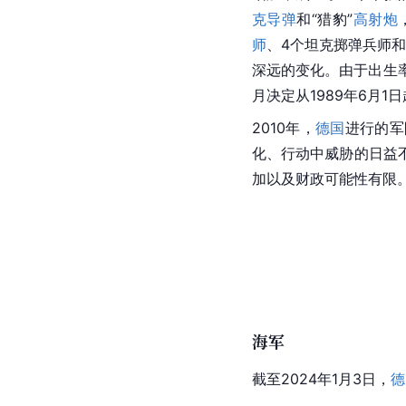
克导弹
和“猎豹”
高射炮
师
、4个坦克掷弹兵师和
深远的变化。由于
出生
月决定从1989年6月1
2010年，
德国
进行的军
化、行动中威胁的日益
加以及财政可能性有限
海军
截至2024年1月3日，
德