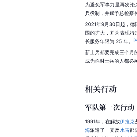
为避免军事力量再次沦
兵役制，并赋予总检察
2021年9月30日起
围的扩大，并为表现特
[
4
长服务年限为 25 年。
新士兵都要完成三个月
成为临时士兵的人都必
相关行动
军队第一次行动
1991年，在解放
伊拉克
海
派遣了一支反
水雷
部