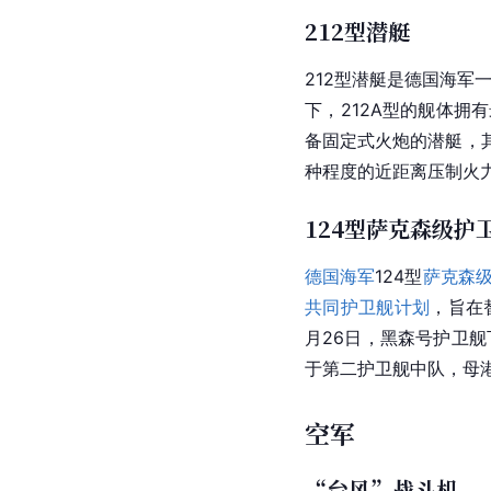
212型潜艇
212型潜艇
是德国海军
下，212A型的舰体
备固定式火炮的潜艇，其
种程度的近距离压制火
124型萨克森级护
德国海军
124型
萨克森
共同护卫舰计划
，旨在
月26日，黑森号护卫舰
于第二护卫舰中队，母
空军
“台风”战斗机