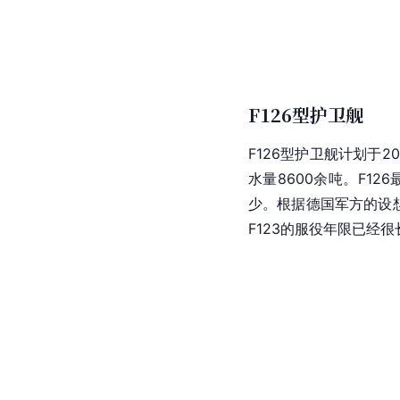
F126型护卫舰
F126型护卫舰计划于2
水量8600余吨。F1
少。根据
德国
军方的设
F123的服役年限已经