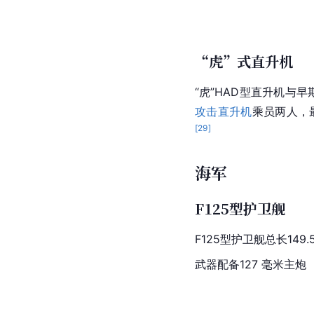
“虎”式直升机
“虎”HAD型直升机与早
攻击直升机
乘员两人，
[
29
]
海军
F125型护卫舰
F125型护卫舰
总长149
武器配备127 毫米主炮 