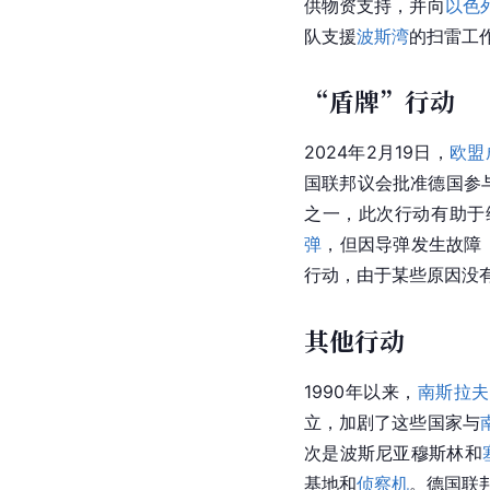
供物资支持，并向
以色
队支援
波斯湾
的扫雷工
“盾牌”行动
2024年2月19日，
欧盟
国联邦议会
批准
德国
参
之一，此次行动有助于维
弹
，但因导弹发生故障
行动，由于某些原因没
其他行动
1990年以来，
南斯拉夫
立，加剧了这些国家与
次是波斯尼亚穆斯林和
基地和
侦察机
。
德国
联