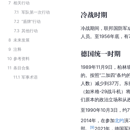
7
相关行动
7.1
军队第一次行动
冷战时期
7.2
“盾牌”行动
冷战期间，联邦国防军
7.3
其他行动
人员。至1956年底，有
8
未来发展
9
注释
德国统一时期
10
参考资料
1989年11月9日，
11
条目合集
的。按照“二加四”条约
11.1
军事术语
人数）减少到37万。
（如米格-29战斗机）
们原本的政治立场和从政
至1990年10月3日，
2014年，在参加
北约
演
[
9
]
部。
2021年，德国
军