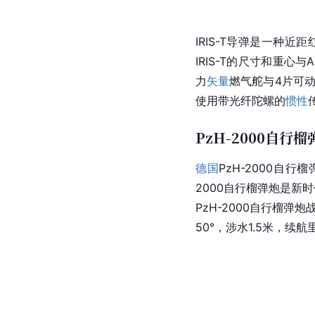
IRIS-T导弹是一
IRIS-T的尺寸和重心与
力
矢量
燃气舵与4片可
使用带
光纤陀螺
的
惯性
PzH-2000自行榴
德国
PzH-2000
自行榴
2000自行榴弹炮是新
PzH-2000自行榴弹炮
50°，涉水1.5米，续航