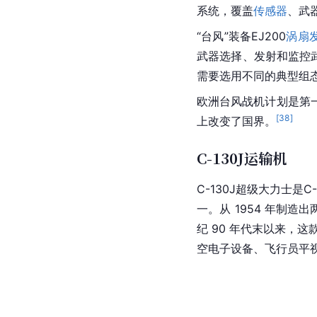
系统，覆盖
传感器
、武
“台风”装备EJ200
涡扇
武器选择、发射和监控
需要选用不同的典型组
欧洲
台风战机
计划是第
[
38
]
上改变了国界。
C-130J运输机
C-130
J
超级大力士是
C-
一。从 1954 年制造出
纪 90 年代末以来，这款
空电子设备、飞行员
平