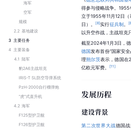
海军
得参与侵略战争。195
空军
立于1955年11月1
规模
[
8
]
[
日）。
实行
征兵制
。
2.2
基地建设
以升空作战，主战坦克只
3
主要任务
截至2024年1月3日，
4
主要装备
德国
发布首份“国家安全
4.1
陆军
理
朔尔茨
表示，德国在2
[
11
]
亿欧元军费。
豹2A6主战坦克
IRIS-T SL防空导弹系统
PzH-2000自行榴弹炮
发展历程
“虎”式直升机
4.2
海军
建设背景
F125型护卫舰
F126型护卫舰
第二次世界大战
德国战