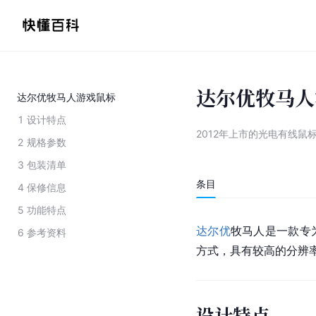
达尔优牧马人
达尔优牧马人游戏鼠标
1
设计特点
2012年上市的光电有线鼠
2
规格参数
3
包装清单
条目
4
保修信息
5
功能特点
达尔优
牧马人是一款专
6
参考资料
方式，具有较高的分辨
设计特点