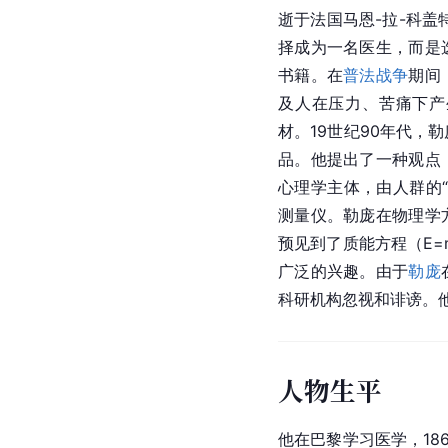
逝于法国马恩-拉-科盖特
择成为一名医生，而是
书籍。在
普法战争
期间
及人在压力、苦痛下产
材。19世纪90年代，
品。他提出了一种观点
心理学主体，由人群的
测量仪。勒庞在物理学
预见到了质能方程（E=
广泛的兴趣。由于
勒庞
科研机构忽视和诽谤。
人物生平
他在巴黎学习医学，18