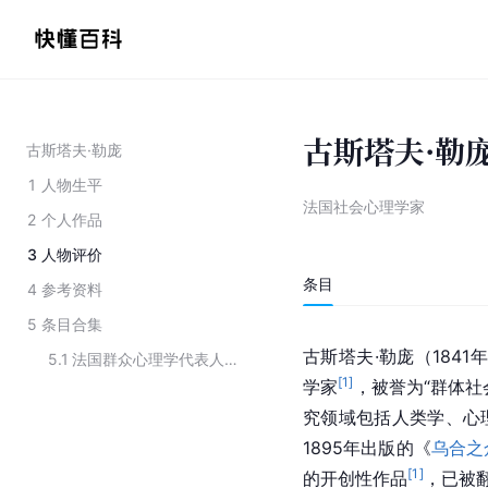
古斯塔夫·勒
古斯塔夫·勒庞
1
人物生平
法国社会心理学家
2
个人作品
3
人物评价
条目
4
参考资料
5
条目合集
古斯塔夫·勒庞（1841年
5.1
法国群众心理学代表人物
[
1
]
学家
，被誉为“群体社
究领域包括人类学、心
1895年出版的《
乌合之
[
1
]
的开创性作品
，已被