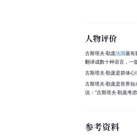
人物评价
古斯塔夫·勒庞
法国
最有
翻译成数十种语言，一
古斯塔夫·勒庞是群体心
古斯塔夫·勒庞是世界
说：“古斯塔夫·勒庞考
参
考
资
料