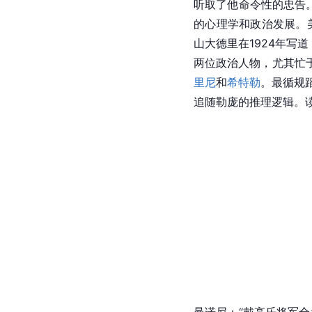
听取了他命令性的忠告
的心理学和政治发展。
山大德里在1924年写
两位政治人物，尤其忙
里尼
和
希特勒
。最循规
追随勒庞的推理逻辑。
曼诺尼：“戴高乐将军