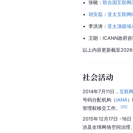
张晓：
联合国互联网
胡安磊
：
亚太互联网
李洪涛：
亚太顶级域
王朗：ICANN政府
以上内容更新截至2026
社会活动
2014年7月11日，
互联
号码分配机构（
IANA
）
[
25
]
管理权移交工作。
2015年12月17日 -18
涉及全球网络空间治理