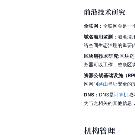
前沿技术研究
全联网：
全联网会是一
域名滥用监测：
域名滥
络空间生态治理的重要
区块链技术研究:
区块链
务器可以工作，整条区
资源公钥基础设施（RPK
网网间
路由
寻址安全的
DNS：
DNS是
计算机
域
为与之相关的其他信息，
机构管理