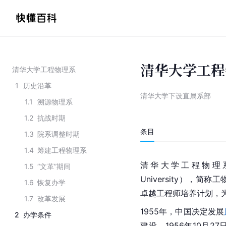
清华大学工程
清华大学工程物理系
1
历史沿革
清华大学下设直属系部
1.1
溯源物理系
1.2
抗战时期
条目
1.3
院系调整时期
1.4
筹建工程物理系
清华大学
工程物理系（Dep
1.5
“文革”期间
University），
1.6
恢复办学
卓越工程师培养计划，
1.7
改革发展
1955年，中国决定发展
2
办学条件
建设。1956年10月