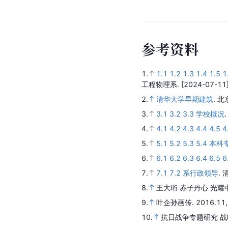
参
考
资
料
1.
1.1
1.2
1.3
1.4
1.5
1
工程物理系.
[2024-07-11]
2.
清华大学早期建筑
.
北
3.
3.1
3.2
3.3
学校概况
4.
4.1
4.2
4.3
4.4
4.5
4
5.
5.1
5.2
5.3
5.4
本科
6.
6.1
6.2
6.3
6.4
6.5
6
7.
7.1
7.2
系行政领导
.
8.
王大珩 赤子丹心 光耀
9.
叶企孙画传
.
2016.11,
10.
抗日战争专题研究 