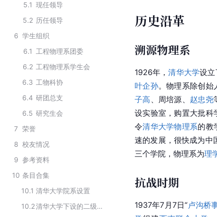
5.1
现任领导
历史沿革
5.2
历任领导
6
学生组织
溯源物理系
6.1
工程物理系团委
6.2
工程物理系学生会
1926年，
清华大学
设立
6.3
工物科协
叶企孙
。物理系除创始
6.4
研团总支
子高
、
周培源
、
赵忠尧
设实验室，购置大批科
6.5
研究生会
令
清华大学物理系
的教
7
荣誉
速的发展，很快成为
中
8
校友情况
三个学院，物理系为
理
9
参考资料
10
条目合集
抗战时期
10.1
清华大学院系设置
1937年7月7日“
卢沟桥
10.2
清华大学下设的二级院系