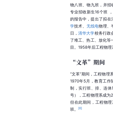
物八班、物九班，并招收
专业招收新生16个班 
的报告中，提出了拟在
学
技术、
无线电
物理、
日，
清华大学
校务行政
了堆工、热工、放化等
目。1958年后工程物
“文革”期间
“文革”期间，工程物理
1970年5月，教育
制，实行班、排、连体制
号），工程物理系成为
但在此期间，工程物理
[
6
]
班。