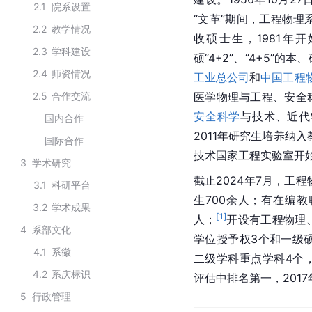
2.1
院系设置
“文革”期间，工程物
2.2
教学情况
收硕士生，1981年
2.3
学科建设
硕“4+2”、“4+5”
2.4
师资情况
工业总公司
和
中国工程
2.5
合作交流
医学物理与工程、安全
安全科学
与技术、近代
国内合作
2011年研究生培养纳
国际合作
技术国家工程实验室开
3
学术研究
截止2024年7月，工
3.1
科研平台
生700余人；有在编教
3.2
学术成果
[
1
]
人；
开设有工程物理
4
系部文化
学位授予权3个和一级
4.1
系徽
二级学科重点学科4个
4.2
系庆标识
评估中排名第一，201
5
行政管理