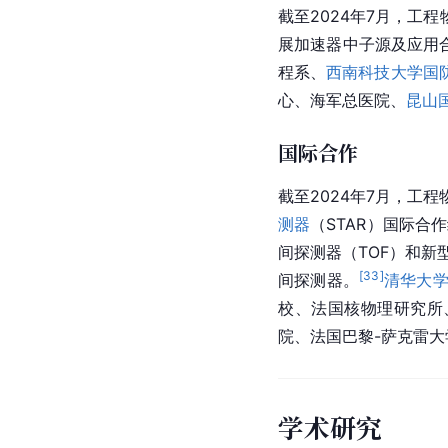
截至2024年7月，工
展加速器中子源及应用
程
系、
西南科技大学国
心、海军总医院、
昆山
国际合作
截至2024年7月，工
测器
（STAR）国际合
间探测器（TOF）和新
[
33
]
间探测器。
清华大
校、法国
核物理研究所
院、法国巴黎-萨克雷
学术研究