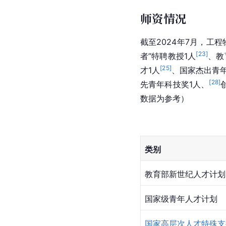
师资情况
截至2024年7月，工
[
23
]
者”特聘教授1人
、教
[
25
]
才1人
、国家杰出青
[
28
]
先青年科技奖1人、
数据为参考）
类别
教育部新世纪人才计划
国家级青年人才计划
国家高层次人才特殊支