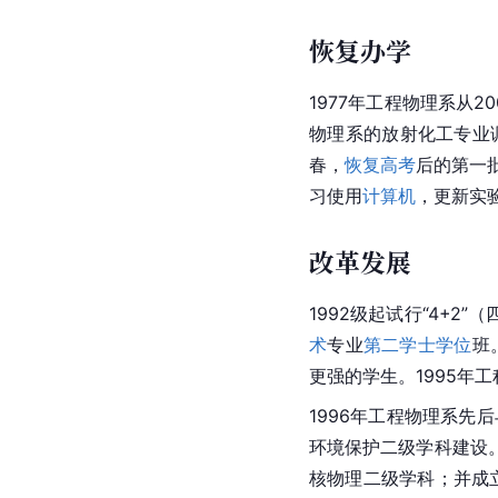
恢复办学
1977年工程物理系从
物理系的放射化工专业
春，
恢复高考
后的第一
习使用
计算机
，更新实
改革发展
1992级起试行“4+2
术
专业
第二学士学位
班
更强的学生。1995年
1996年工程物理系先后
环境保护二级学科建设。
核物理二级学科；并成