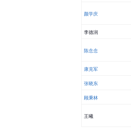
颜学庆
李德润
陈念念
康克军
张晓东
顾秉林
王曦