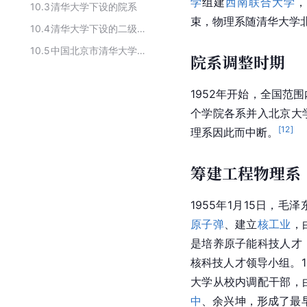
学
组建
西南联合大学
10.3
清华大学下设的院系
束，物理系随清华大学
10.4
清华大学下设的二级学院
10.5
中国北京市清华大学的下设的二级院系
院系调整时期
1952年开始，全国范
个学院各系并入北京大
[
12
]
理系因此而中断。
筹建工程物理系
1955年1月15日，毛
原子弹
、建立
核工业
，
是培养原子能科技人才
核科技人才领导小组。1
大学从校内调配干部，
中
、余兴坤，形成了最