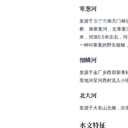
寒葱河
发源于
东宁市
南天门林
桥、南寒葱河、北寒葱
米，河深0.5米左右，
一种叫寒葱的野生植物，
细鳞河
发源于金厂乡西部新青
里地河至河西村流入小绥
北大河
发源于大友山北侧，沿
水文特征