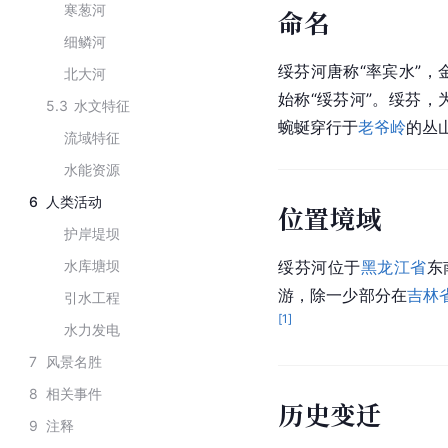
寒葱河
命名
细鳞河
绥芬河唐称“率宾水”，金
北大河
始称“绥芬河”。绥芬，为
5.3
水文特征
蜿蜒穿行于
老爷岭
的丛
流域特征
水能资源
6
人类活动
位置境域
护岸堤坝
水库塘坝
绥芬河位于
黑龙江省
东
游，除一少部分在
吉林
引水工程
[
1
]
水力发电
7
风景名胜
8
相关事件
历史变迁
9
注释