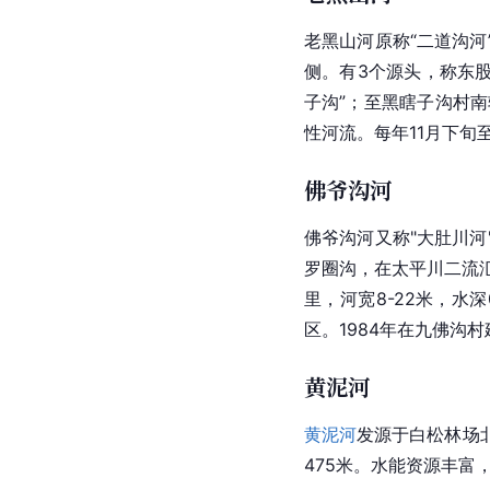
老黑山河原称“二道沟
侧。有3个源头，称东
子沟”；至黑瞎子沟村
性河流。每年11月下旬
佛爷沟河
佛爷沟河又称"大肚川
罗圈沟，在太平川二流
里，河宽8-22米，水
区。1984年在九佛沟
黄泥河
黄泥河
发源于白松林场
475米。水能资源丰富