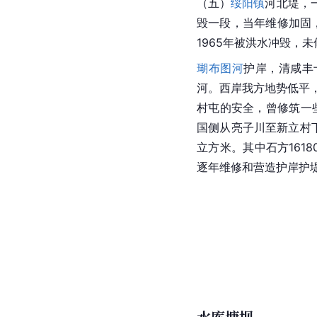
（五）
绥阳镇
河北堤，一
毁一段，当年维修加固，
1965年被洪水冲毁，未
瑚布图河
护岸，清咸丰
河。西岸我方地势低平，
村屯的安全，曾修筑一
国侧从亮子川至新立村下
立方米。其中石方1618
逐年维修和营造护岸护
水库塘坝