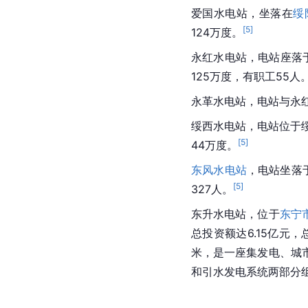
爱国水电站，坐落在
绥
[
5
]
124万度。
永红水电站，电站座落于
125万度，有职工55人
永革水电站，电站与永红
绥西水电站，电站位于
[
5
]
44万度。
东风水电站
，电站坐落
[
5
]
327人。
东升水电站，位于
东宁
总投资额达6.15亿元，
米，是一座集发电、城
和引水发电系统两部分组