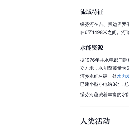
流域特征
绥芬河在吉、黑边界罗子沟
在6至1498米之间。
水能资源
据1976年县水电部门
立方米，水能蕴藏量为6
河乡永红村建一处
水力
已建小型小电站3处，总
绥芬河蕴藏着丰富的水
人类活动