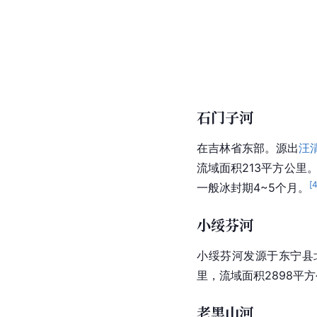
石门子河
在吉林省东部。源出
汪
流域面积213平方公里
[
一般冰封期4~5个月。
小绥芬河
小绥芬河发源于东宁县
里，流域面积2898平
老黑山河