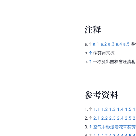
注
释
a.
a.1
a.2
a.3
a.4
a.5
参
b.
绥芬河支流
c.
一称源出吉林省汪清县复
参
考
资
料
1.
1.1
1.2
1.3
1.4
1.5
1
2.
2.1
2.2
2.3
2.4
2.5
2
3.
空气中弥漫着花草芬芳
4.
4.1
4.2
4.3
4.4
4.5
4