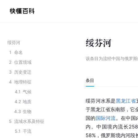
绥芬河
绥芬河
1
命名
该条目为
流经中国与俄罗斯
2
位置境域
3
历史变迁
条目
4
地理特征
4.1
气候
绥芬河水系是
黑龙江省
4.2
地质
于黑龙江省东南部，它全
4.3
生物
国的
国际河流
。在中国
5
流域水系及特征
内。中国境内流长25
5.1
干流
58%，俄罗斯境内河段