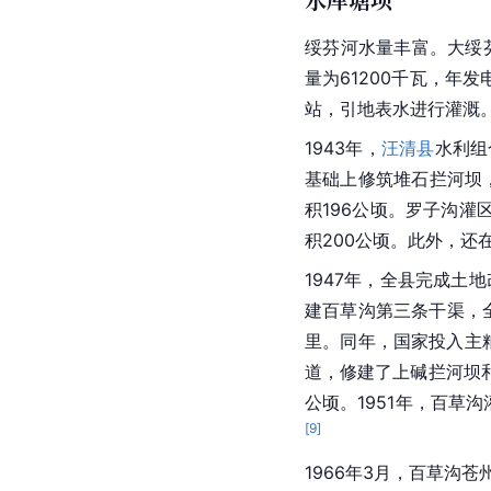
绥芬河水量丰富。大绥芬
量为61200千瓦，年
站，引地表水进行灌溉
1943年，
汪清县
水利组
基础上修筑堆石拦河坝
积196公顷。罗子沟灌
积200公顷。此外，还
1947年，全县完成土
建百草沟第三条干渠，全
里。同年，国家投入主粮
道，修建了上碱拦河坝和
公顷。1951年，百草
[
9
]
1966年3月，百草沟苍