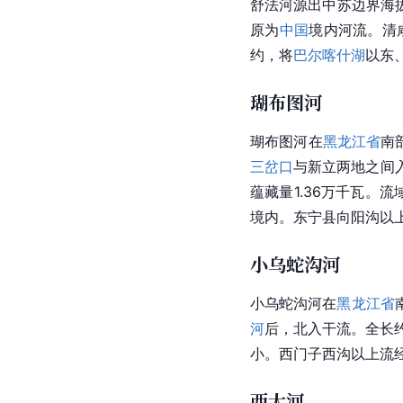
舒法河源出中苏边界海
原为
中国
境内河流。清咸
约，将
巴尔喀什湖
以东
瑚布图河
瑚布图河在
黑龙江省
南
三岔口
与新立两地之间入
蕴藏量1.36万千瓦。
境内。东宁县向阳沟以
小乌蛇沟河
小乌蛇沟河在
黑龙江省
河
后，北入干流。全长
小。西门子西沟以上流
西大河