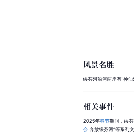
风景名胜
绥芬河沿河两岸有“神仙洞
相关事件
2025年
春节
期间，绥芬
会
 奔放绥芬河”等系