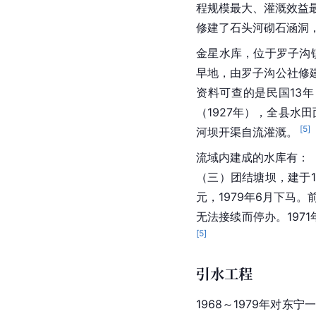
程规模最大、灌溉效益
修建了石头河砌石涵洞
金星水库，位于罗子沟镇
早地，由罗子沟公社修
资料可查的是民国13年
（1927年），全县水
[
5
]
河坝开渠自流灌溉。
流域内建成的水库有：（
（三）团结塘坝，建于1
元，1979年6月下马
无法接续而停办。197
[
5
]
引水工程
1968～1979年对东