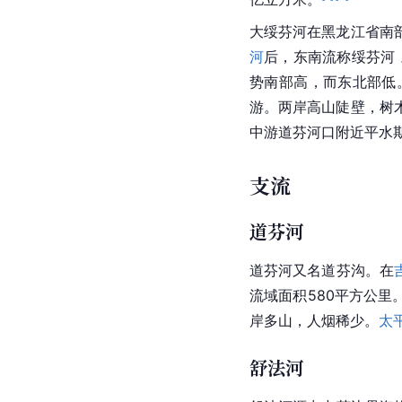
大绥芬河在黑龙江省南
河
后，东南流称绥芬河 
势南部高，而东北部低
游。两岸高山陡壁，树
中游道芬河口附近平水期水
支流
道芬河
道芬河又名道芬沟。在
流域面积580平方公里
岸多山，人烟稀少。
太
舒法河