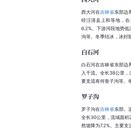
西大河在
吉林省
东部边
经汪清县上和等地，在
6.2%。下游河段地
沟等。冬季结冰，冰封期
白石河
白石河在吉林省东部边
入干流。全长38公里，
要支流有何奎子沟等。冬
罗子沟
罗子沟在
吉林省
东部。
全长30公里，流域面积
然坡降为7.2%。主要支