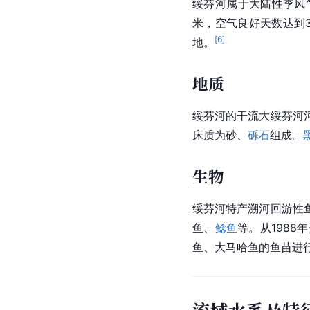
绥芬河属于大陆性季风气
米，空气良好天数达到
[
6
]
地。
地质
绥芬河的干流大绥芬河
床质为砂、
砾石
组成。
生物
绥芬河特产溯河回游性
鱼、
鲶鱼
等。从1988
鱼、大马哈鱼的鱼苗进