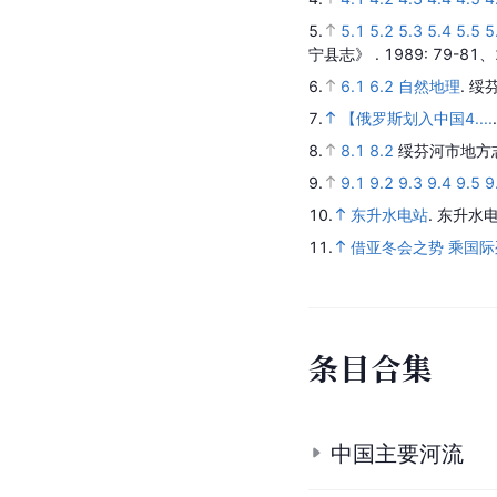
5.
5.1
5.2
5.3
5.4
5.5
5
宁县志》
.
1989
: 79-81
6.
6.1
6.2
自然地理
.
绥
7.
【俄罗斯划入中国4....
8.
8.1
8.2
绥芬河市地方
9.
9.1
9.2
9.3
9.4
9.5
9
10.
东升水电站
.
东升水电
11.
借亚冬会之势 乘国
条
目
合
集
中国主要河流