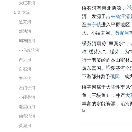
大绥芬河
[
4
]
绥芬河有南北两源，
5.2
支流
河，发源于
吉林省汪清
道芬河
至
东宁镇
进入平原地区
舒法河
大、小绥芬河、
黄泥河
瑚布图河
绥芬河唐称“率宾水”，金
小乌蛇沟河
称“绥芬河”。绥芬，为“
西大河
行于老爷岭的丛山密林
[
5
]
属东真国。
绥芬河全
白石河
下游部分割予
俄国
，成
罗子沟
绥芬河属于大陆性季风
石门子河
鱼（三块鱼），并产
大
小绥芬河
丰富的水能资源，沿河两
老黑山河
[a]
佛爷沟河
黄泥河