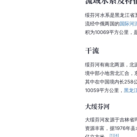
流域水系及特
绥芬河水系是黑龙江省五
流经中俄两国的
国际河
积为10069平方公里
干流
绥芬河有南北两源，北
境中部小地营北汇合，
其中在中国境内长258
10059平方公里，
黑龙
大绥芬河
大绥芬河发源于吉林省
资源丰富，据1976年
[
1
]
[
4
]
亿立方米。