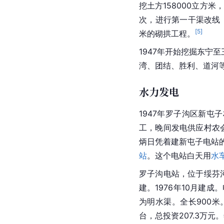
挖土方158000立方米
次，进行第一干渠改线，
[
5
]
米的砌拱工程。
1947年开始挖掘东
湾、团结、胜利、道河等
水力发电
1947年罗子沟区新屯
工，晚间发电供应村农会
炳日凭着建新屯子电站
站
。这个电站白天用
水
罗子沟电站，位于绥芬河
建。1976年10月建
为明水渠。全长900米
台，总投资207.3万元