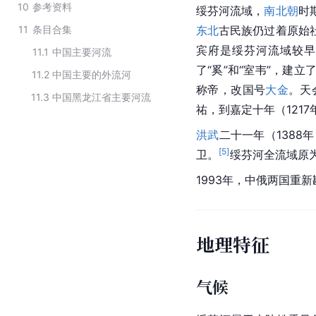
10
参考资料
绥芬河流域，
南北朝
时
11
条目合集
东北
古民族仍过着原始
宾府是绥芬河流域较早
11.1
中国主要河流
了“奚”和“室韦”，建
11.2
中国主要的外流河
称帝，改国号
大金
。天
11.3
中国黑龙江省主要河流
祐，到嘉定十年（1217
洪武
二十一年（1388
[
5
]
卫。
绥芬河全流域原
1993年，中俄两国重
地理特征
气候