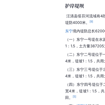
护岸堤坝
 汪清县绥芬河流域有4段堤防，全长18.8公里，其中金苍至复兴农场段为4900米，太平沟至罗子沟镇区有9900米，三道河修建
[
9
]
堤防4000米。
东宁
境内堤防总长620
（一）东宁一号堤在水源
1：1.5，土方量38720
（二）东宁二号堤位于一
4米，堤坡1：1.5，共用
（三）东宁三号堤位于北
4米，堤坡1：1.5，共用
（四）东宁四号堤位于二
宽4米，堤坡1：1.5
[
5
]
田。