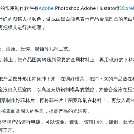
计的常用制作软件有
Adobe
Photoshop,Adobe Illustator和
Corel
设计好的图稿去掉颜色，做成由黑白颜色表示产品金属凹凸的黑
再把模具进行热处理，
。
压、液压、压铸、腐蚀等几种工艺。
机器上，把产品图案转压到需要的金属材料上，再用做好的下料
把产品按外形用冲床冲下来，在调好模具，把冲下来的产品放在
金液倒入压室内，以高速充填钢制模具的型腔，并使合金液在压
图案制作好菲林片，再将菲林片上图案印刷在材料上，再放入调
去掉表面及周边的毛刺，提高产品的光洁度。
要求将产品进行电镀，可以镀金、镀银、镀
镍
[
niè
]
，镀铜、亚光
等工艺。