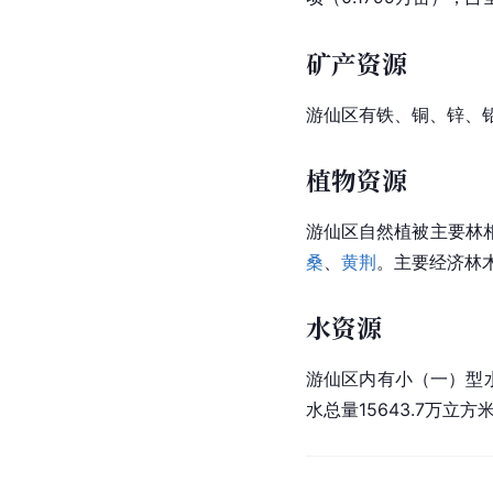
矿产资源
游仙区有铁、铜、锌、
植物资源
游仙区自然
植被
主要林
桑
、
黄荆
。主要经济林
水资源
游仙区内有小（一）型水
水总量15643.7万