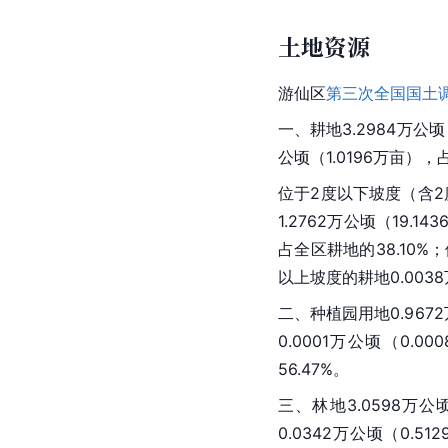
土地资源
游仙区
第三次全国国土
一、耕地3.2984万公顷
公顷（1.0196万亩），
位于2度以下
坡度
（含2
1.2762万公顷（19.
占全区耕地的38.10%；
以上
坡度
的耕地0.003
二、种植园用地0.9672
0.0001万公顷（0.
56.47%。
三、林地3.0598万公
0.0342万公顷（0.5