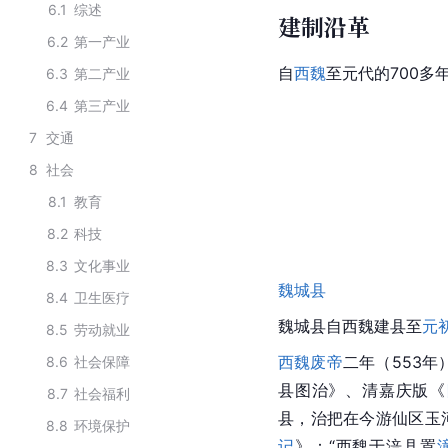
6.1
综述
建制沿革
6.2
第一产业
自
西魏
至元代的700多
6.3
第二产业
6.4
第三产业
7
交通
8
社会
8.1
教育
8.2
科技
8.3
文化事业
魏城县
8.4
卫生医疗
魏城县
自西魏建县至
元
8.5
劳动就业
西魏废帝
二年（553年
8.6
社会保障
县图治》、清嘉庆版《
8.7
社会福利
县，治把在今游仙区
玉
8.8
环境保护
记
》：“西魏于涪县置