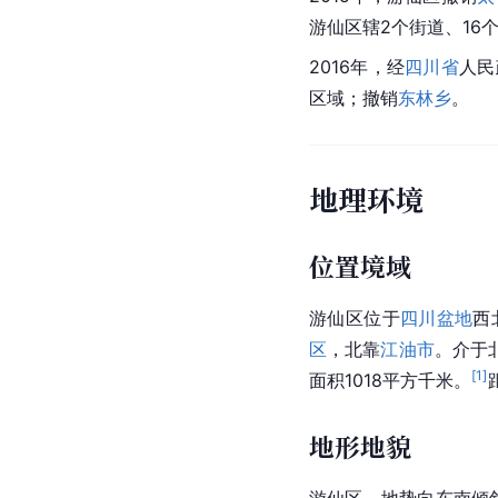
游仙区辖2个街道、16
2016年，经
四川省
人民
区域；撤销
东林乡
。
地理环境
位置境域
游仙区位于
四川盆地
西
区
，北靠
江油市
。介于北纬
[
1
]
面积1018平方千米。
地形地貌