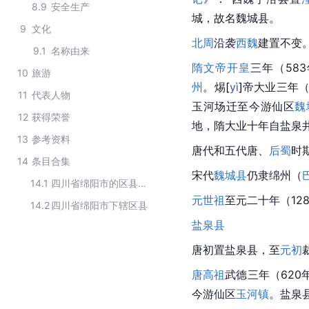
8.9
安全生产
城，故名
魏城县
。
9
文化
北周
沿袭
西魏
建置不变
9.1
名称由来
隋文帝
开皇
三年（58
10
旅游
州
。
焬
[
yì
]
帝大业三年（
11
代表人物
玉河场迁至今游仙区
魏
12
获得荣誉
地，隋大业十年自盐泉
13
参考资料
唐代
和五代唐、
后蜀
时
14
条目合集
宋代
魏城县
仍隶绵州（
14.1
四川省绵阳市的区县级行政区划
元世祖
至元二十年（12
14.2
四川省绵阳市下辖区县
盐泉县
唐初置
盐泉县
，至
元初
唐高祖
武德
三年（620
今游仙区
玉河镇
。盐泉