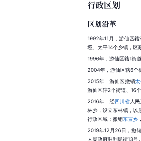
行政区划
区划沿革
1992年11月，游仙
垭
、太平14个乡镇，区
1996年，游仙区辖1街道
2004年，游仙区辖6个
2015年，游仙区撤销
太
游仙区辖2个街道、16
2016年，经
四川省
人民
林乡
，设立
东林镇
，以
行政区域；撤销
东宣乡
2019年12月26日，
人民政府驻利民街13号