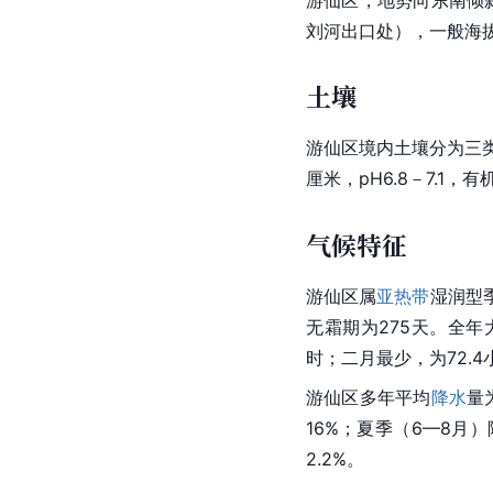
游仙区，地势向东南倾
刘河出口处），一般海拔
土壤
游仙区境内土壤分为三
厘米，pH6.8－7.1，有
气候特征
游仙区属
亚热带
湿润型季
无霜期为275天。全年
时；二月最少，为72.4
游仙区多年平均
降水
量
16%；夏季（6—8月）
2.2%。