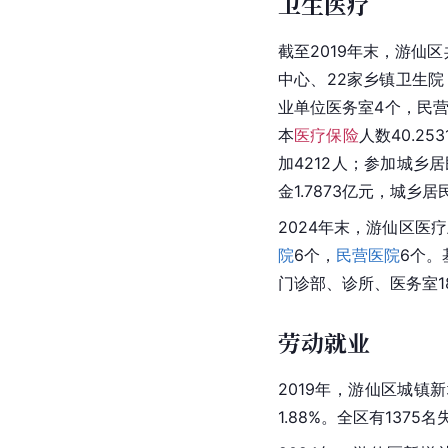
卫生医疗
截至2019年末，游仙
中心、22家乡镇卫生院
业单位医务室4个，民营
本
医疗保险
人数40.2
加4212人；参加城乡居
金1.7873亿元，城乡
2024年末，游仙区医
院
6个，
民营医院
6个。
门诊部、诊所、医务室1
劳动就业
2019年，游仙区城镇新
1.88%。全区有137