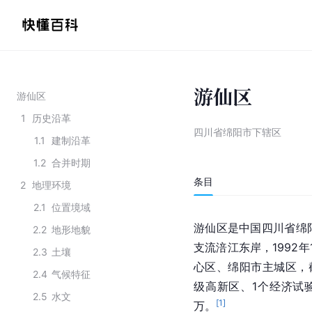
游仙区
游仙区
1
历史沿革
四川省绵阳市下辖区
1.1
建制沿革
1.2
合并时期
条目
2
地理环境
2.1
位置境域
游仙区是中国四川省绵
2.2
地形地貌
支流涪江东岸，1992
2.3
土壤
心区、绵阳市主城区，截
2.4
气候特征
级高新区、1个经济试验
2.5
水文
[
1
]
万。