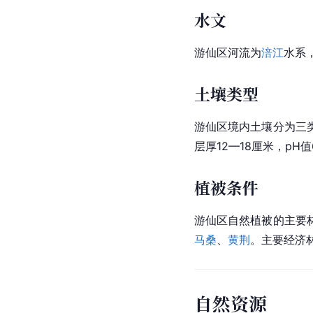
水文
游仙区河流为
涪江
水系
土壤类型
游仙区境内土壤分为三
层厚12—18厘米，pH值6
植被条件
游仙区自然植被的主要
马桑
、
黄荆
。主要经济
自然资源