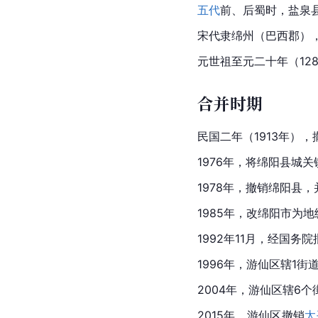
五代
前、后蜀时，盐泉
宋代隶绵州（巴西郡）
元世祖至元二十年（12
合并时期
民国二年（1913年）
1976年，将绵阳县
城关
1978年，撤销绵阳县
1985年，改绵阳市为
1992年11月，经国务
1996年，游仙区辖1街道
2004年，游仙区辖6个
2015年，游仙区撤销
太