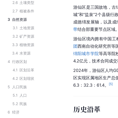
2.6
土壤类型
游仙区是三国故地，古
2.7
植被条件
城”和“盐泉”2个县级
3
自然资源
成德绵发展轴，以及成
3.1
土地资源
带
结合部重要节点区域
3.2
矿产资源
游仙区境内拥有中国工
3.3
植物资源
团
西南自动化研究所等
3.4
水资源
绵阳城市学院
等高等院校
4.2亿元，技术合同成
4
行政区划
4.1
区划沿革
2024年，游仙区人均GD
区实现区属地区生产总值（
4.2
区划现状
[
5
]
6.3：32.3：61.4。
5
人口民族
5.1
人口
5.2
民族
历史沿革
6
经济