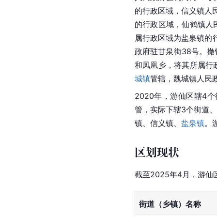
的行政区域，信义镇人
的行政区域，仙鹤镇人
属行政区域为盐泉镇的
政府驻甘泉街38号。撤
和
凤凰乡
，将其所属行
城镇
管辖，魏城镇人民政
2020年，游仙区辖4
管，实际下辖3个街道
镇、
信义镇
、
盐泉镇
。
区划现状
截至2025年4月，游
街道（乡镇）名称