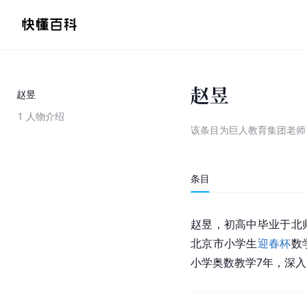
赵昱
赵昱
1
人物介绍
该条目为
巨人教育集团老师
条目
赵昱，初高中毕业于
北
北京市
小学生
迎春杯
数
小学
奥数
教学7年，深