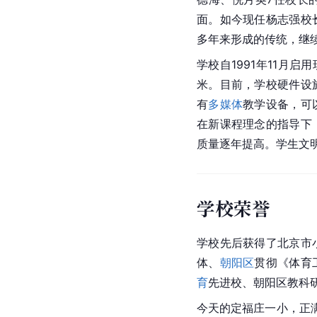
面。如今现任杨志强校
多年来形成的传统，继
学校自1991年11月启
米。目前，学校硬件设
有
多媒体
教学设备，可
在新课程理念的指导下
质量逐年提高。学生文
学校荣誉
学校先后获得了
北京市
体、
朝阳区
贯彻《体育
育
先进校、朝阳区教科
今天的定福庄一小，正