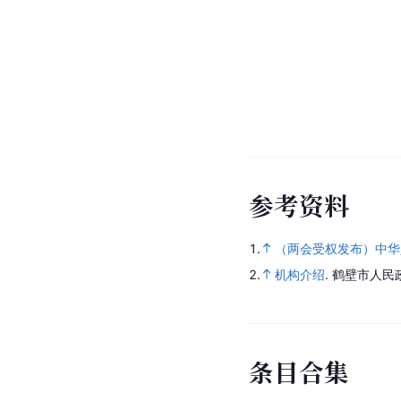
参
考
资
料
1.
（两会受权发布）中华
2.
机构介绍
.
鹤壁市人民
条
目
合
集