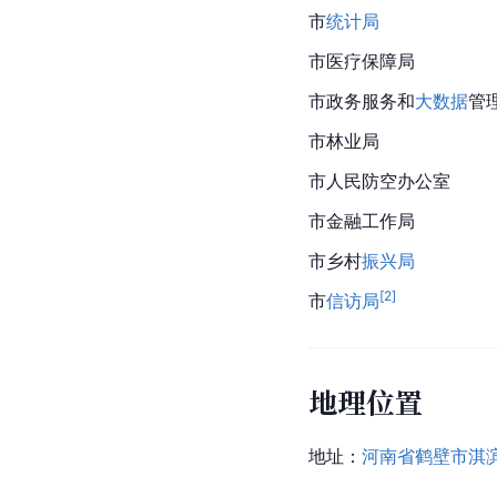
市
统计局
市医疗保障局
市政务服务和
大数据
管
市林业局
市人民防空办公室
市金融工作局
市乡村
振兴局
[
2
]
市
信访局
地理位置
地址：
河南省鹤壁市淇