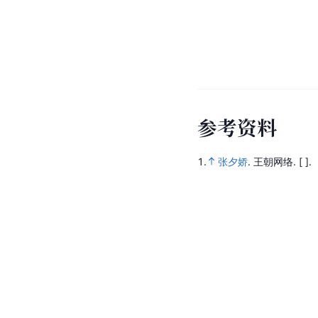
参
考
资
料
1.
张夕娇
.
王朝网络.
[ ].