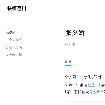
张夕娇
张夕娇
1
个人简介
张夕娇
2
演艺经历
3
参考资料
条目
张夕娇，生于9月17日
2005 年参演
歌剧
 《
唱》 荣获县级
青歌赛
三