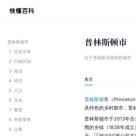
普林斯顿市
普林斯顿市
1
历史沿革
位于美国新泽西州的城市
2
行政区划
3
政治
条目
4
经济
5
人口
普林斯顿
市（Prince
6
文化
具特色的乡村都市，普林
7
教育
普林斯顿市于2013年
8
所获荣誉
围的乡镇（1838年成立
9
注释
[
3
]
元。
超过50家公司