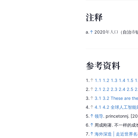
注
释
a.
2020年人口（自治市镇
参
考
资
料
1.
1.1
1.2
1.3
1.4
1.5
1
2.
2.1
2.2
2.3
2.4
2.5
2
3.
3.1
3.2
These are the
4.
4.1
4.2
全球人工智能
5.
领导
.
princetonnj.
[20
6.
周成刚著.
不一样的成
7.
海外深造 | 走近世界