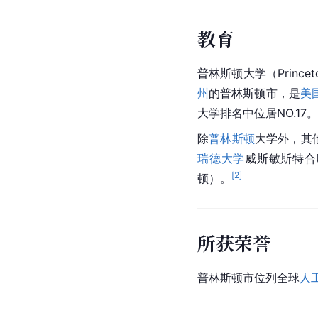
教育
普林斯顿大学（Prince
州
的普林斯顿市，是
美
大学排名中位居NO.17。
除
普林斯顿
大学外，其
瑞德大学
威斯敏斯特合
[
2
]
顿）。
所获荣誉
普林斯顿市位列全球
人