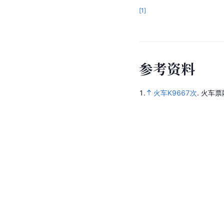
[
1
]
参
考
资
料
1.
火车K9667次
.
火车票