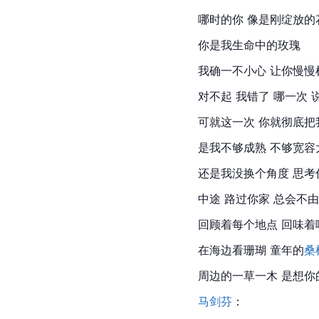
哪时的你 像是刚绽放的
你是我生命中的玫瑰
我确一不小心 让你慢慢
对不起 我错了 哪一次 
可就这一次 你就彻底把
是我不够成熟 不够宽容
还是我没换个角度 思考
中途 路过你家 总会不
回顾着每个地点 回味着
在海边看珊瑚 童年的
桑
周边的一草一木 是想你
马剑芬
：