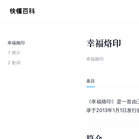
幸福烙印
幸福烙印
1
简介
幸福烙印
2
歌词
条目
《幸福烙印》是一首由
录于2013年1月1日发
简介