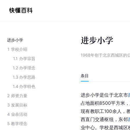
进步小学
进步小学
1
学校介绍
1968年创于北京西城区的
1.1
办学宗旨
1.2
办学理念
条目
1.3
办学思路
1.4
办学特色
进步小学是位于
北京市
2
师资力量
占地面积8500平方米，
3
发展目标
现有教职工100余人，
4
业余活动
西直门交通枢纽
，东邻
5
教学理念
业中心。学校是西城区