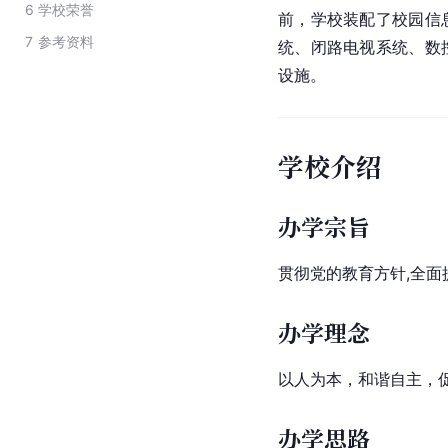
6
学校荣誉
前，学校装配了校园信
7
参考资料
统、
闭路电视
系统、数
设施。
学校介绍
办学宗旨
贯彻党的教育方针,全面
办学理念
以人为本，和谐自主，
办学思路