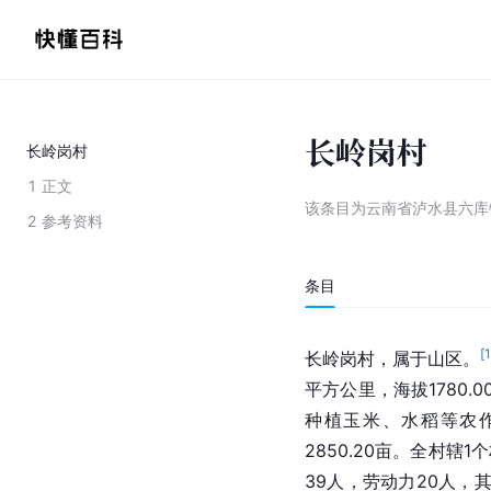
长岭岗村
长岭岗村
1
正文
该条目为
云南省泸水县六库
2
参考资料
条目
[
长岭岗村，属于山区。
平方公里，海拔1780.0
种植玉米、水稻等农作物
2850.20亩。全村
39人，劳动力20人，其