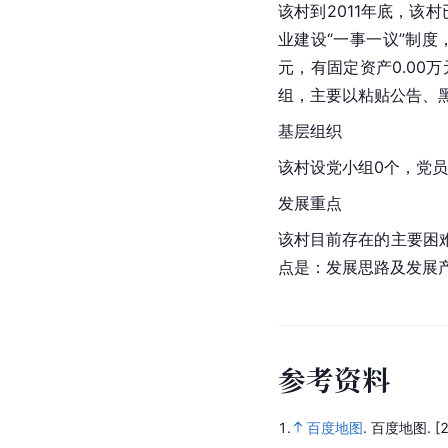
该村到2011年底，该
业建设“一事一议”制度
元，有固定资产0.00
组，主要以粘贴公告、
基层组织
该村设党小组0个，党员
发展重点
该村目前存在的主要困
点是：发展思路及发展
参
考
资
料
1.
百度地图
.
百度地图.
[