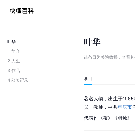
叶华
叶华
1
简介
该条目为
美院教授
，
查看
其
2
人生
3
作品
条目
4
获奖记录
著名人物，出生于1965
员，教师，中共
重庆市
代表作《夜》《明烛》