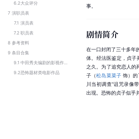
6.2
大众评分
事。
7
演职员表
7.1
演员表
剧情简介
7.2
职员表
8
参考资料
在一口封闭了三十多年
9
条目合集
体。经法医鉴定，贞子
9.1
中田秀夫编剧的影视作品
之久。为了追究恋人的
9.2
恐怖题材类电影作品
子（
松岛菜菜子
 饰）
川当初调查“诅咒录像
出现。恐怖的贞子似乎