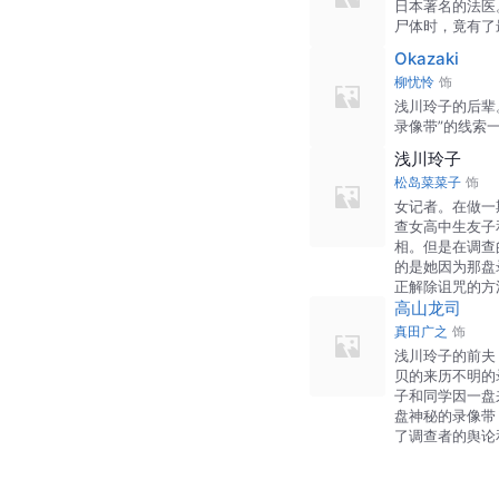
日本著名的法医
尸体时，竟有了
Okazaki
柳忧怜
饰
浅川玲子的后辈
录像带”的线索
浅川玲子
松岛菜菜子
饰
女记者。在做一
查女高中生友子
相。但是在调查
的是她因为那盘
正解除诅咒的方
高山龙司
真田广之
饰
浅川玲子的前夫
贝的来历不明的
子和同学因一盘
盘神秘的录像带
了调查者的舆论