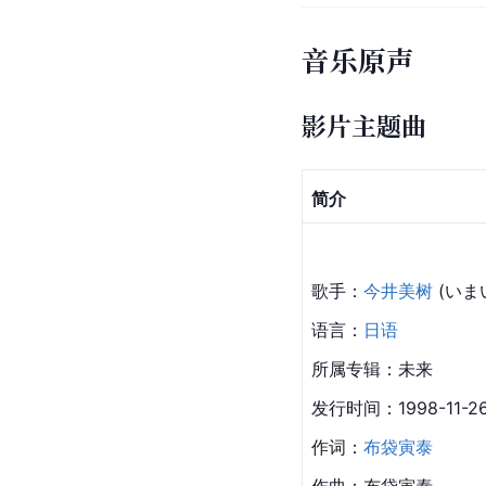
音乐原声
影片主题曲
简介
歌手：
今井美树
 (いま
语言：
日语
所属专辑：未来
发行时间：1998-11-2
作词：
布袋寅泰