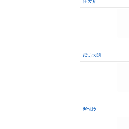
伴大介
诹访太朗
柳忧怜