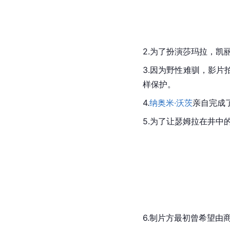
2.为了扮演莎玛拉，凯
3.因为野性难驯，影
样保护。
4.
纳奥米·沃茨
亲自完成
5.为了让瑟姆拉在井中
6.制片方最初曾希望由