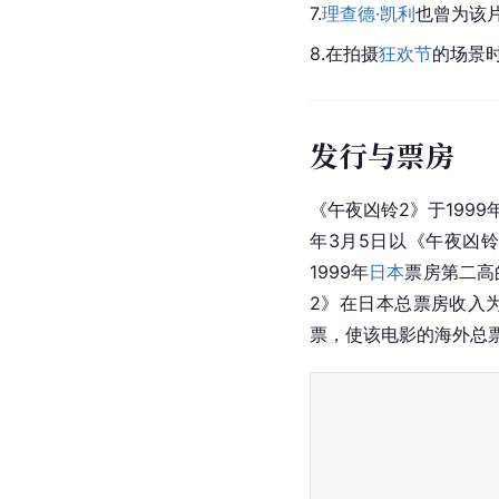
7.
理查德·凯利
也曾为该
8.在拍摄
狂欢节
的场景
发行与票房
《午夜凶铃2》于1999
年3月5日以《午夜凶铃
1999年
日本
票房第二高
2》在日本总票房收入为3
票，使该电影的海外总票房