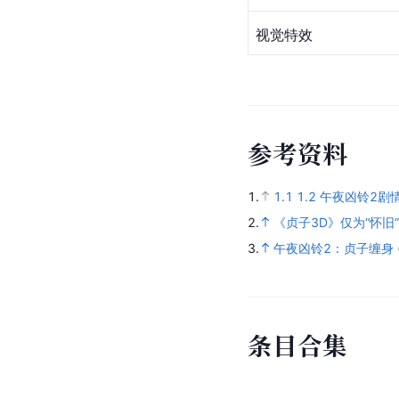
视觉特效
参
考
资
料
1.
1.1
1.2
午夜凶铃2剧
2.
《贞子3D》仅为“怀旧”
3.
午夜凶铃2：贞子缠身 
条
目
合
集