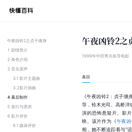
午夜凶铃2之
午夜凶铃2之贞子缠身
1
剧情简介
1999年中田秀夫执导电影
2
角色介绍
3
音乐原声
条目
3.1
影片主题曲
3.2
影片插曲
《午夜凶铃2：贞子缠
4
幕后制作
导，铃木光司、高桥洋
5
发行与票房
演的恐怖悬疑片。影片于
6
影片评价
映。该片作为《
午夜凶
6.1
媒体评价
相，她不断追踪着与“