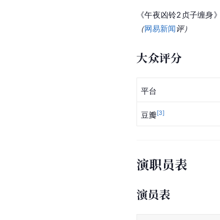
《午夜凶铃2贞子缠身
（
网易新闻
评）
大众评分
平台
[
3
]
豆瓣
演职员表
演员表