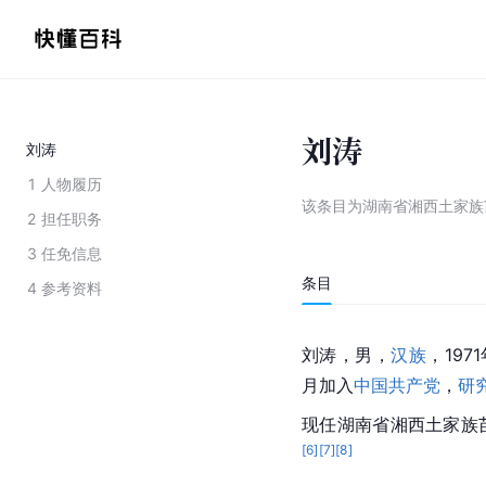
刘涛
刘涛
1
人物履历
该条目为
湖南省湘西土家族
2
担任职务
3
任免信息
条目
4
参考资料
刘涛，男，
汉族
，197
月加入
中国共产党
，
研
现任湖南省湘西土家族
[
6
]
[
7
]
[
8
]