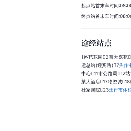
起点站首末车时间:08:00-
终点站首末车时间:08:00-
途经站点
1路苑花园2百大嘉苑
运总站(迎宾路)7
焦作
中心11市公路局12站
莱大酒店17物资城18
社家属院23
焦作市体