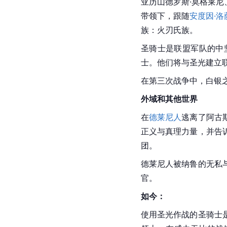
亚历山德罗斯·莫格莱尼
带领下，跟随
安度因·洛
族：火刃氏族。
圣骑士是联盟军队的中
士。他们将与圣光建立
在第三次战争中，白银
外域和其他世界
在
德莱尼人
逃离了阿古
正义与真理力量，并告
团。
德莱尼人被纳鲁的无私
官。
如今：
使用圣光作战的圣骑士