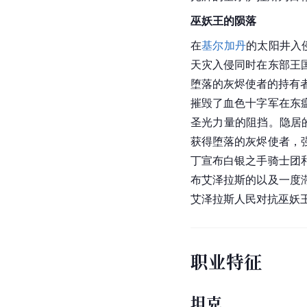
巫妖王的陨落
在
基尔加丹
的太阳井入
天灾入侵同时在东部王
堕落的灰烬使者的持有
摧毁了血色十字军在东
圣光力量的阻挡。隐居
获得堕落的灰烬使者，
丁
宣布白银之手骑士团
布艾泽拉斯的以及一度
艾泽拉斯人民对抗巫妖
职业特征
坦克