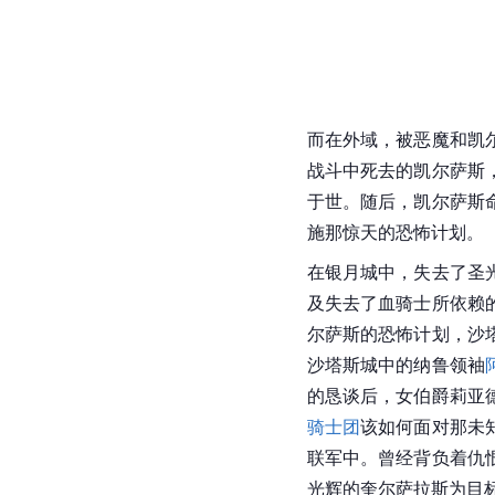
而在外域，被恶魔和
凯
战斗中死去的凯尔萨斯
于世。随后，凯尔萨斯
施那惊天的恐怖计划。
在银月城中，失去了圣
及失去了血骑士所依赖
尔萨斯
的恐怖计划，沙
沙塔斯城中的纳鲁领袖
的恳谈后，女伯爵莉亚
骑士团
该如何面对那未
联军中。曾经背负着仇
光辉的奎尔萨拉斯为目