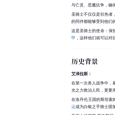
与
亡灵
、恶魔抗争，确
圣骑士不仅仅是
狂热者
的同伴都能够受到他们
这是圣骑士的使命：保
甲
，这样他们就可以对
历史背景
艾泽拉斯：
在第一次兽人战争中，
光之力救治人民，更要
在洛丹伦王国的斯坦索
运
成为白银之手骑士团