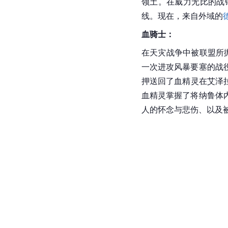
领土。在威力无比的
战
线。现在，来自外域的
血骑士：
在天灾战争中被联盟所
一次进攻风暴要塞的战
押送回了血精灵在艾泽
血精灵掌握了将纳鲁体
人的怀念与悲伤、以及