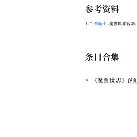
参
考
资
料
1.
圣骑士
.
魔兽世界官网
条
目
合
集
《魔兽世界》的