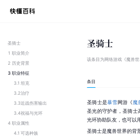
圣骑士
圣骑士
1
职业简介
该条目为
网络游戏《魔兽世
2
历史背景
3
职业特征
条目
3.1
坦克
3.2
治疗
圣骑士是
暴雪
网游《
魔
3.3
近战伤害输出
圣光的守护者，圣骑士
3.4
祝福与光环
光环协助队友，也可以
4
职业属性
圣骑士是魔兽世界的背
4.1
可选种族