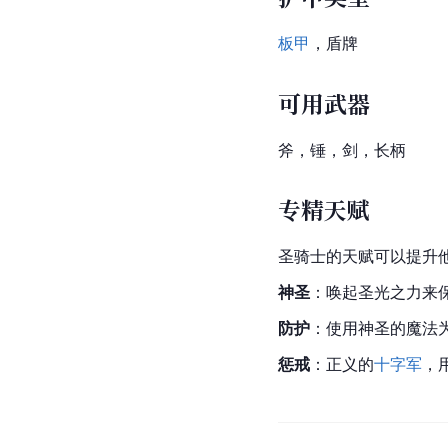
板甲
，盾牌
可用武器
斧，锤，剑，长柄
专精天赋
圣骑士的天赋可以提升
神圣
：唤起圣光之力来
防护
：使用神圣的魔法
惩戒
：正义的
十字军
，