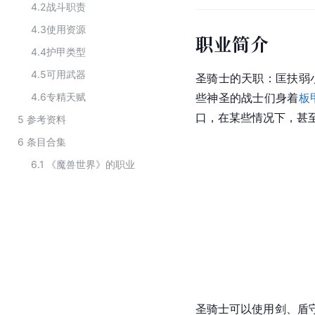
4.2
战斗职责
4.3
使用资源
职业简介
4.4
护甲类型
4.5
可用武器
圣骑士的天职：匡扶弱
4.6
专精天赋
些神圣的战士们身着
板
口，在某些情况下，甚
5
参考资料
6
条目合集
6.1
《魔兽世界》的职业
圣骑士可以使用剑、盾