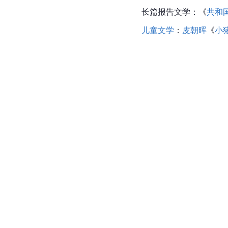
长篇报告文学：《
共和
儿童文学
：
皮朝晖
《
小