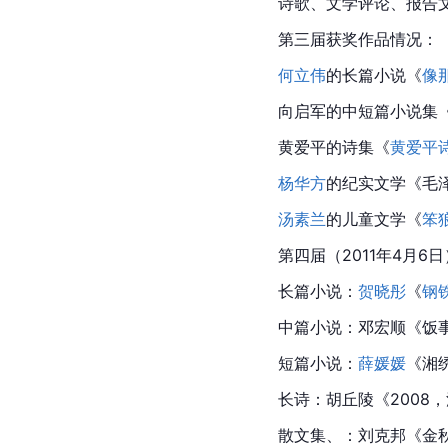
诗歌、文学评论、报告
第三届获奖作品情况：
何立伟
的长篇小说《
像
向启军的中短篇小说集
黄爱平的诗集《
黄爱平
杨华方
的纪实文学《毛泽
汤素兰
的儿童文学《
笨
第四届（2011年4月
长篇小说：
贺晓彤
《
钢
中篇小说：邓宏顺《饭
短篇小说：
薛媛媛
《湘
长诗：
胡丘陵
《2008
散文集、：刘克邦《金