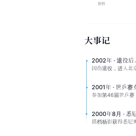
搭档
大
事
记
2002年 · 退
因伤退役，进入北
2001年 · 世乒
参加第46届世乒
2000年8月 · 
搭档杨影获得悉尼