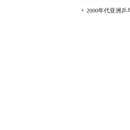
2000年代亚洲