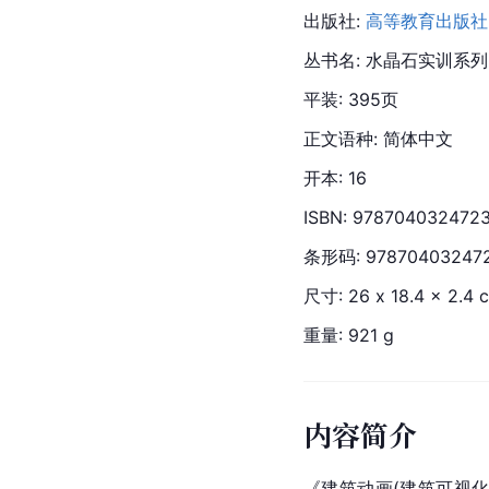
出版社: 
高等教育出版社
丛书名: 水晶石实训系列
平装: 395页
正文语种: 简体中文
开本: 16
ISBN: 978704032472
条形码: 97870403247
尺寸: 26 x 18.4 x 2.4 
重量: 921 g
内容简介
《建筑动画(建筑可视化