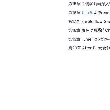
第15章 关键帧动画深入
第16章 
动力学
系统reac
第17章 Partile flow 
第18章 角色动画系统Chara
第19章 Fume FX火焰
第20章 After Burn