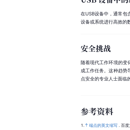
在USB设备中，通常包
设备或系统进行高效的
安全挑战
随着现代工作环境的变
成工作任务。这种趋势
点安全的专业人士面临
参
考
资
料
1.
端点的英文缩写
.
百度