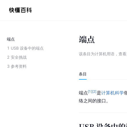
端点
端点
1
USB 设备中的端点
该条目为
计算机用语
，
查看
2
安全挑战
3
参考资料
条目
[
1
]
[
2
]
端点
是
计算机科学
络之间的接口。
USB 设备中