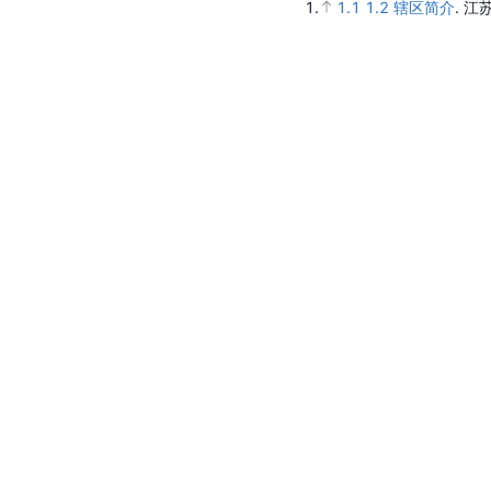
1.
1.1
1.2
辖区简介
.
江