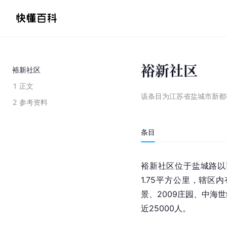
裕新社区
裕新社区
1
正文
该条目为
江苏省盐城市新都
2
参考资料
条目
裕新社区位于
盐城路
以
1.75平方公里，辖
景、2009庄园、中海
近25000人。