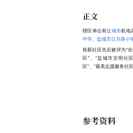
正文
辖区单位有
盐城市
机电
中学
、
盐城市日月路小
裕新社区先后被评为“全
区”、“盐城市文明社
区”、“最美志愿服务社
参
考
资
料