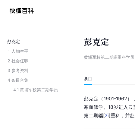
彭克定
彭克定
1
人物生平
黄埔军校第二期辎重科学员
2
社会任职
3
参考资料
条目
4
条目合集
4.1
黄埔军校第二期学员
彭克定（1901-1962）
寒而辍学。18岁进入
第二期
辎
[
zī
]
重科，并赴