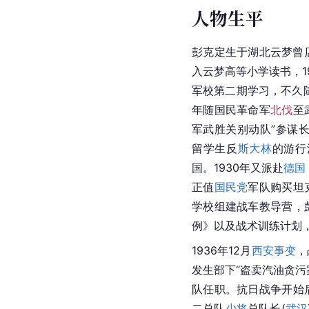
人物生平
彭克定生于湖北云梦曾
入云梦高等小学读书，1
军校第二期学习，不久
年随
国民革命军
北伐
至
军武胜关别动队”参谋长
留学生反
斯大林
的游行
国。1930年又派赴
德国
正值
国民党
军队购买坦
学校组建战车教导营，
例》以及战术训练计划
1936年12月
西安事变
，
发生部下“盗卖汽油贪污
队任职。
抗日战争
开始
二总队
少将
总队长(
武汉