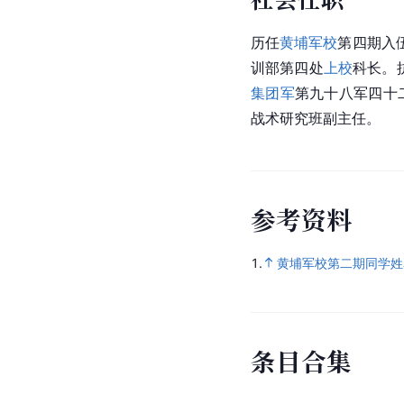
历任
黄埔军校
第四期入
训部第四处
上校
科长。
集团军
第九十八军四十
战术研究班副主任。
参
考
资
料
1.
黄埔军校第二期同学姓
条
目
合
集