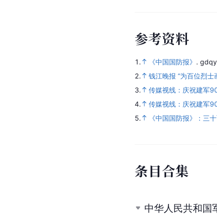
参
考
资
料
1.
《中国国防报》
.
gdqy
2.
钱江晚报 “为百位烈
3.
传媒视线：庆祝建军9
4.
传媒视线：庆祝建军9
5.
《中国国防报》：三十
条
目
合
集
中华人民共和国