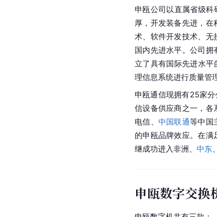
申瓯公司以直属省级科研
厚，开发装备先进，在
术、软件开发技术、无
国内先进水平。公司拥
立了具有国际先进水平的
理信息系统进行质量管
申瓯通信现拥有25家分
信设备供应商之一，各
电信、
中国联通
等中国
的申瓯品牌效应。在满
继成功进入
非洲
、
中东
申瓯数字交换
申瓯数字机共有三款：