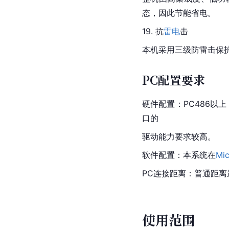
态，因此节能省电。
19. 抗
雷电
击
本机采用三级防雷击保护
PC配置要求
硬件配置：PC486以
口的
驱动能力要求较高。
软件配置：本系统在
Mic
PC连接距离：普通距离最
使用范围