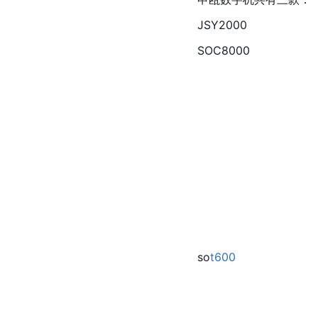
JSY2000
SOC8000
so
t600