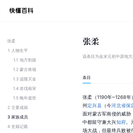
张柔
张柔
1
人物生平
该条目为
金末元初中原地方
1.1
地方割据
1.2
蒙古将领
条目
1.3
追随灭金
1.4
攻伐南宋
张柔（1190年~12
1.5
晚年逝世
州
定兴县
（今
河北省保
2
主要成就
面对蒙古军南侵的威胁
3
家族成员
中都留守兼大兴
知府
。
4
史籍记载
场大战，但最终兵败被