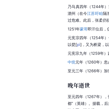
乃马真
四年（1244年
泗州（在今
江苏盱眙
隔
过危难。此后，张柔仍
1251年
蒙哥
即汗位后，
元宪宗
四年（1254年
以
甓
[
pì
]
，又为桥梁，以
元宪宗九年（1259年
中统
元年（1260年）
至元三年（1266年）加
晚年逝世
至元四年（1267年）
都
”（英雄）。据载，后