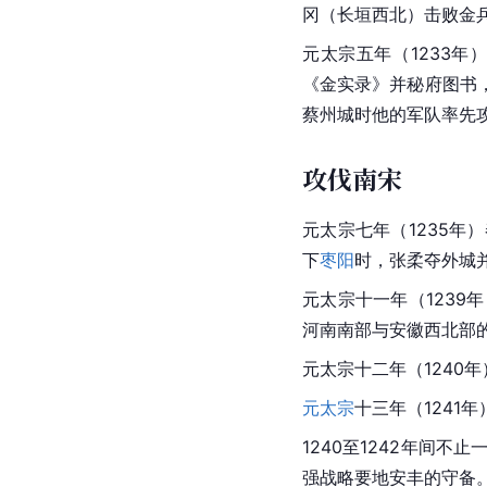
冈（
长垣
西北）击败金
元太宗
五年（1233年
《金实录》并秘府图书
蔡州城时他的军队率先
攻伐南宋
元太宗
七年（1235
下
枣阳
时，张柔夺外城
元太宗
十一年（1239
河南南部与
安徽
西北部
元太宗十二年（1240
元太宗
十三年（1241年
1240至1242年间不止
强
战略要地
安丰的守备