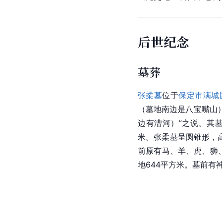
后世纪念
墓葬
张柔墓
位于
保定市
满城
（墓地南边是八宝嘴山
边有漕河）”之说。其
米。
张柔墓
呈圆锥形，高
前原有马、羊、虎、狮
地644平方米。墓前有