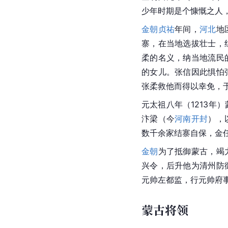
少年时期是个慷慨之人
金朝
贞祐
年间，
河北
地
寨，在当地选拔壮士，
柔的名义，纳当地流民
的女儿。张信因此惧怕
张柔救他而得以幸免，
元太祖八年（1213年
汴梁（今
河南开封
），
数千余家结寨自保，金
金朝
为了抵御蒙古，竭
兴令，后升他为清州防
元帅左都监，行元帅府
蒙古将领