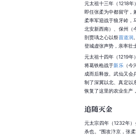
元太祖十三年（1218
即任张柔为中都留守，
柔率军迎战于狼牙岭，
北安新西南）、保州（
剖贾瑀之心以祭
苗道润
登城虚张声势，亲率壮
元太祖十四年（1219
将葛铁枪战于
新乐
（今
成而后释放。武仙又会
制了深冀以北、真定以
恢复了这里的农业生产
追随灭金
元太宗
四年（1232年
杀也。”围攻
汴京
，张柔