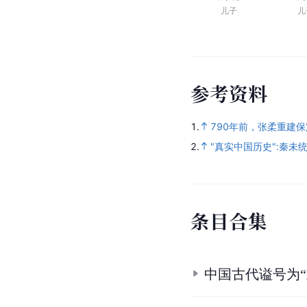
儿子
儿
参
考
资
料
1.
790年前，张柔重建
2.
"真实中国历史":秦未
条
目
合
集
中国古代谥号为“