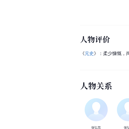
人物评价
《
元史
》：柔少慷慨，
人
物
关
系
张弘范
张