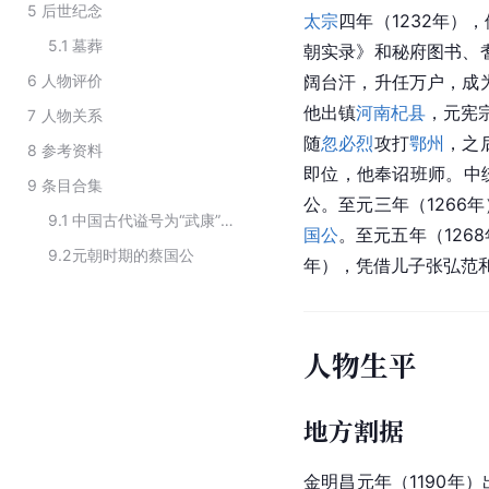
5
后世纪念
太宗
四年（1232年
5.1
墓葬
朝实录》和秘府图书、耆
6
人物评价
阔台汗，升任万户，成
他出镇
河南杞县
，元宪宗
7
人物关系
随
忽必烈
攻打
鄂州
，之
8
参考资料
即位，他奉诏班师。中
9
条目合集
公。至元三年（1266
9.1
中国古代谥号为“武康”的历史人物
国公
。至元五年（126
9.2
元朝时期的蔡国公
年），凭借儿子张弘范
人物生平
地方割据
金明昌元年（1190年