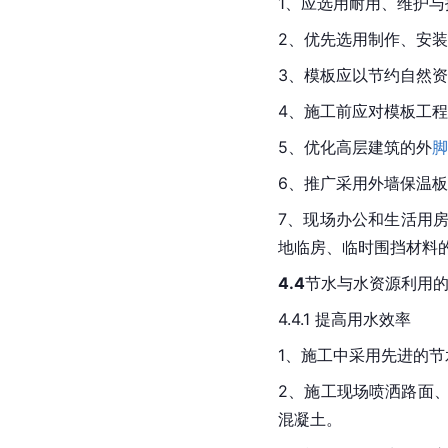
1、应选用耐用、维护
2、优先选用制作、安
3、模板应以节约自然
4、施工前应对模板工
5、优化高层建筑的外
脚
6、推广采用外墙保温
7、现场办公和生活用
地临房、临时围挡材料的
4.4
节水与水资源利用
4.4.1 提高用水效率
1、施工中采用先进的
2、施工现场喷洒路面
混凝土。