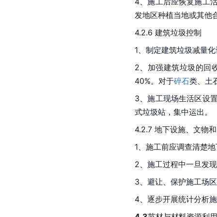
4、施工后应恢复施工
发地区种植当地或其他
4.2.6 建筑垃圾控制
1、制定建筑垃圾减量化
2、加强建筑垃圾的回
40%。对于
碎石
类、土
3、施工现场生活区设
式垃圾站，集中运出。
4.2.7 地下设施、文物
1、施工前应调查清楚
2、施工过程中一旦发
3、避让、保护施工场
4、逐步开展统计分析
4.3
节材与材料资源利