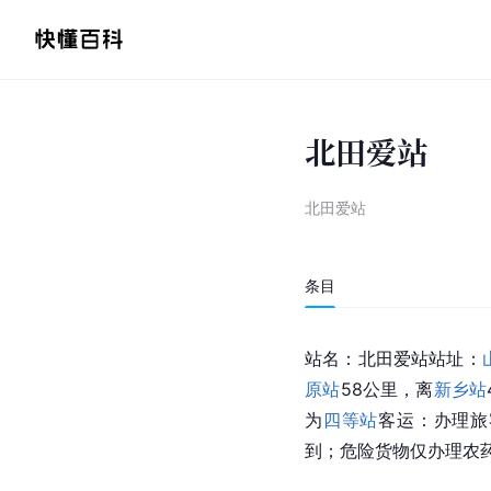
北田爱站
北田爱站
条目
站名：北田爱站站址：
原站
58公里，离
新乡站
为
四等站
客运：办理旅
到；危险货物仅办理农