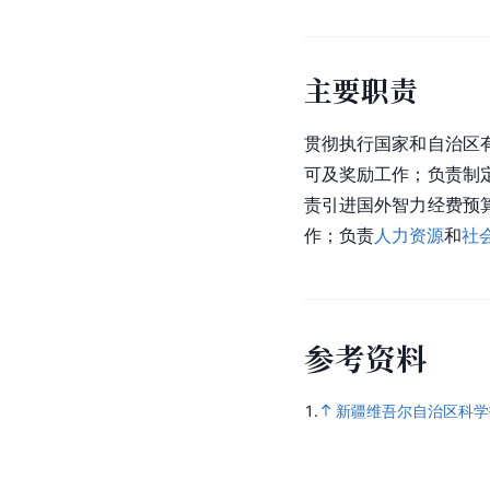
主要职责
贯彻执行国家和自治区
可及奖励工作；负责制
责引进国外智力经费预
作；负责
人力资源
和
社
参
考
资
料
1.
新疆维吾尔自治区科学