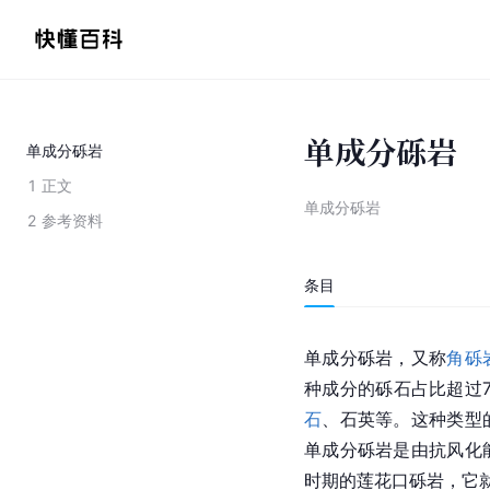
单成分砾岩
单成分砾岩
1
正文
单成分砾岩
2
参考资料
条目
单成分砾岩，又称
角砾
种成分的砾石占比超过
石
、石英等。这种类型
单成分砾岩是由抗风化
时期的莲花口砾岩，它