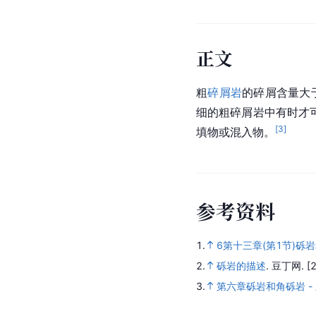
正文
粗
碎屑岩
的碎屑含量大
细的粗碎屑岩中有时才
[
3
]
填物或混入物。
参
考
资
料
1.
6第十三章(第1节)砾
2.
砾岩的描述
.
豆丁网.
[
3.
第六章砾岩和角砾岩 -