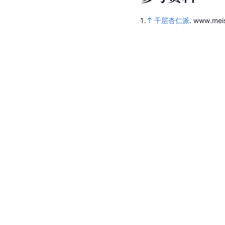
1.
千层杏仁派
.
www.meis