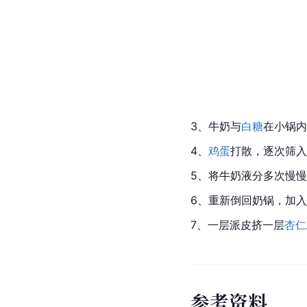
3、牛奶与
白糖
在小锅内
4、
鸡蛋
打散，逐次筛入
5、将牛奶液分多次慢
6、重新倒回奶锅，加入
7、一层派皮挤一层
杏仁
参
考
资
料