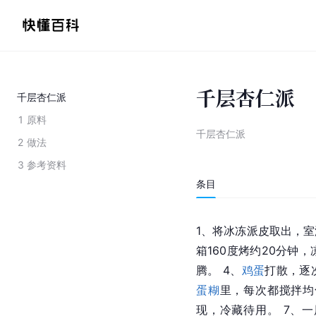
千层杏仁派
千层杏仁派
1
原料
千层杏仁派
2
做法
3
参考资料
条目
1、将冰冻派皮取出，室
箱160度烤约20分钟，
腾。 4、
鸡蛋
打散，逐
蛋糊
里，每次都搅拌均
现，冷藏待用。 7、