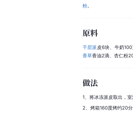
粉
。
原料
千层派
皮6块、牛奶10
香草
香油2滴、杏仁粉2
做法
1、将冰冻派皮取出，
2、烤箱160度烤约20