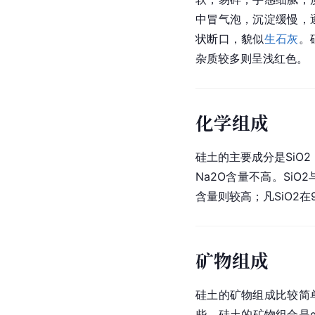
中冒气泡，沉淀缓慢，
状断口，貌似
生石灰
。
杂质较多则呈浅红色。
化学组成
硅土的主要成分是
SiO2
Na2O
含量不高。SiO2与
含量则较高；凡SiO2在
矿物组成
硅土的矿物组成比较简
些。硅土的矿物组合是α