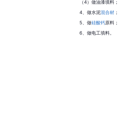
（4）做油漆填料；
4、做水泥
混合材
；
5、做
硅酸钙
原料；
6、做电工填料。