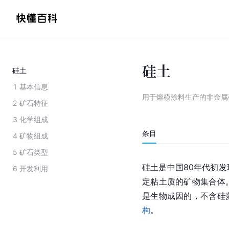
硅土
硅土
1
基本信息
用于熔模涂料生产的非金属
2
矿石特征
3
化学组成
条目
4
矿物组成
5
矿石类型
硅土是中国80年代初
6
开发利用
定粘土质的矿物集合体
是生物成因的，不含硅
构
。