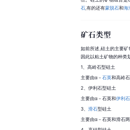
石
,有的还有
蒙脱石
和
海
矿石类型
如前所述,硅土的主要
因此以粘土矿物的种类
1、高岭石型硅土
主要由α－
石英
和高岭石
2、伊利石型硅土
主要由α－石英和
伊利石
3、
滑石
型硅土
主要由α－石英和滑石
4、高硅型硅土