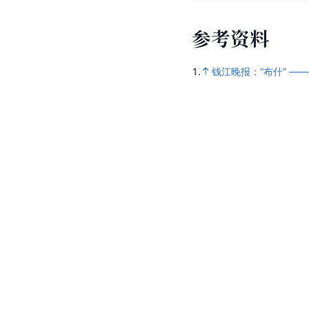
参
考
资
料
1.
钱江晚报：“布什” —