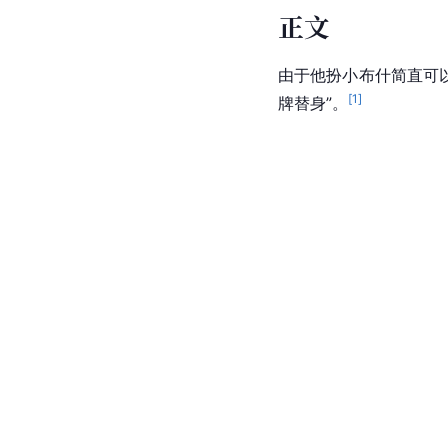
正文
由于他扮小布什简直可
[
1
]
牌替身”。