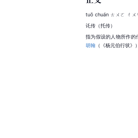
tuō chuán ㄊㄨㄛ ㄔㄨ
讬传（托传）
指为假设的人物所作的传
胡翰
（《杨元伯行状》）