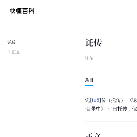
讬传
讬传
1
正文
讬传
条目
讬
[
tuō
]
传（托传） 《
·目录中》：“曰托传，
正文