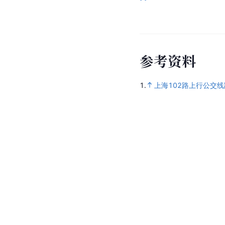
参
考
资
料
1.
上海102路上行公交线