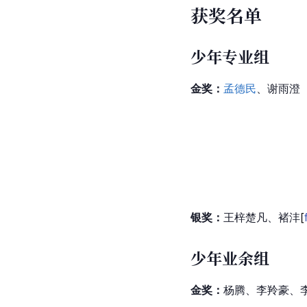
获奖名单
少年专业组
金奖：
孟德民
、谢雨澄
银奖：
王梓
楚凡
、褚
沣
[
少年业余组
金奖：
杨腾、李羚豪、