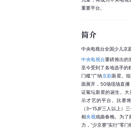
重要平台。
简介
中央电视台全国少儿京
中央电视台
重磅推出的首
至今受到了各地选手的
门槛”广纳
京剧
新星。组
面展开，50场现场直
证菊坛新星的诞生。大
示才艺的平台。比赛将
（3~15岁三人以上）
相
央视
戏曲春晚。为了
力，“少京赛”实行“零