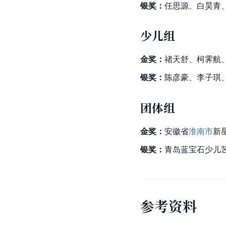
银奖：
任思源、白昊青
少儿组
金奖：
禇天舒、柯霁航
银奖：
陈彦豪、李子琪
团体组
金奖：
安徽省
淮南市
新
银奖：
青岛蓝宝石少儿
参
考
资
料