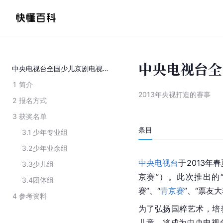
中央电视台全
中央电视台全国少儿京剧电视大赛
1
简介
2013年央视打造的赛事
2
报名方式
3
获奖名单
条目
3.1
少年专业组
3.2
少年业余组
中央电视台
于2013年
3.3
少儿组
京赛”）。此次推出的
3.4
团体组
赛”、“
青京赛
”、“票友
4
参考资料
为了弘扬国粹艺术，培
儿童，将成为中央电视