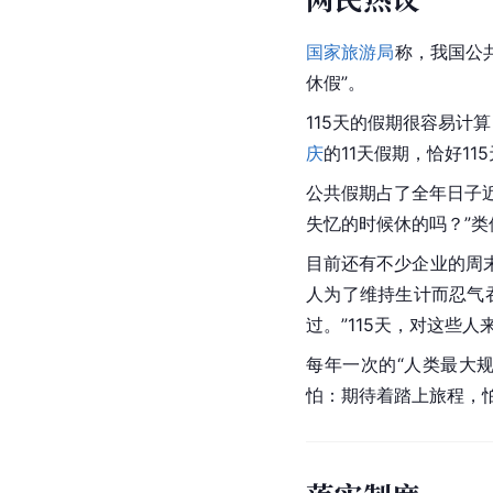
国家旅游局
称，我国公
休假”。
115天的假期很容易计算
庆
的11天假期，恰好11
公共假期占了全年日子
失忆的时候休的吗？”
目前还有不少企业的周
人为了维持生计而忍气
过。”115天，对这些
每年一次的“人类最大规
怕：期待着踏上旅程，怕