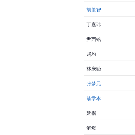
胡肇智
丁嘉玮
尹西铭
赵均
林庆贻
张梦元
翁学本
延楷
解煜