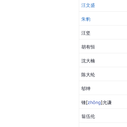
汪文盛
朱豹
汪坚
胡有恒
沈大楠
陈大纶
邬绅
锺
[
zhōng
]
允谦
翁伍伦