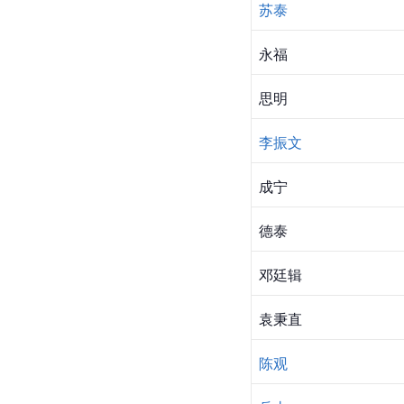
苏泰
永福
思明
李振文
成宁
德泰
邓廷辑
袁秉直
陈观