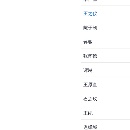
王之仪
陈于朝
蒋璷
张怀德
谭琳
王原直
石之玫
王纪
迟维城