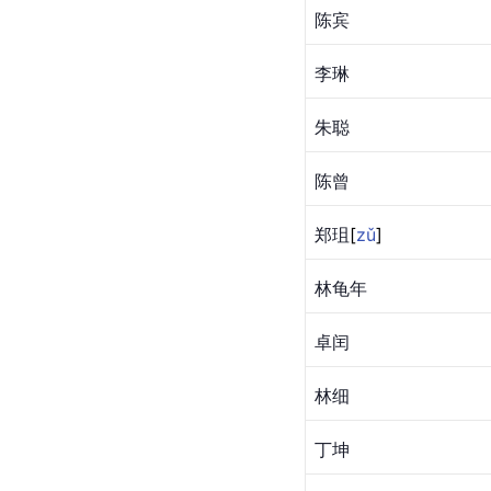
陈宾
李琳
朱聪
陈曾
郑
珇
[
zǔ
]
林龟年
卓闰
林细
丁坤