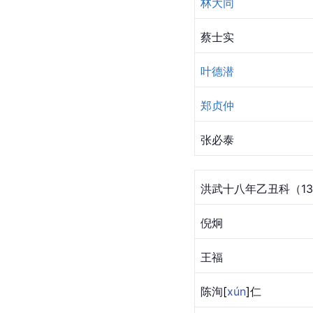
林大同
蔡士实
叶德潜
郑贞仲
张必泰
洪武十八年乙丑科（13
倪炯
王福
陈
洵
[
xún
]
仁