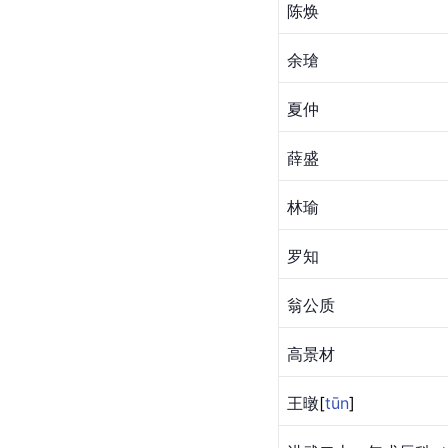
陈焕
余瑲
夏仲
薛盛
林瑜
罗知
翁公质
高景材
王
暾
[
tūn
]