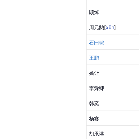
顾焯
周元
勲
[
xūn
]
石曰琮
王鹏
姚让
李舜卿
韩奕
杨宴
胡承谋