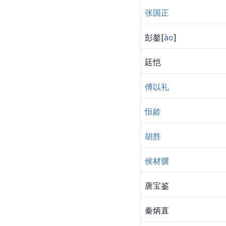
张国正
彭
鏊
[
ào
]
廷恺
傅以礼
恒龄
胡胜
侯材骥
唐宝鉴
秦炳直