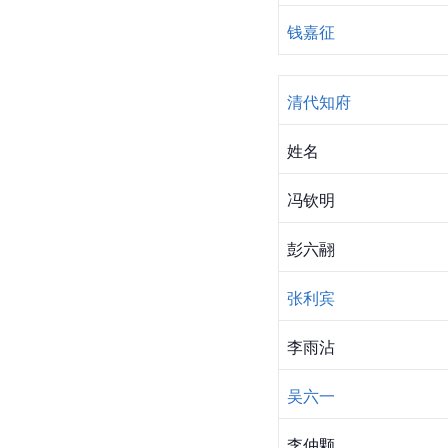
钱嘉征
清代
知府
姓名
冯钦明
彭六翮
张利宾
李雨沾
吴六一
李仲颗