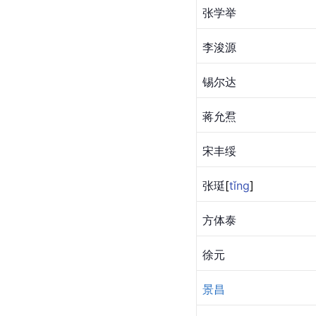
张学举
李浚源
锡尔达
蒋允焄
宋丰绥
张
珽
[
tǐng
]
方体泰
徐元
景昌