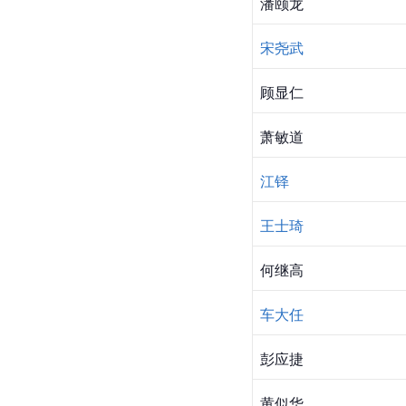
潘颐龙
宋尧武
顾显仁
萧敏道
江铎
王士琦
何继高
车大任
彭应捷
黄似华