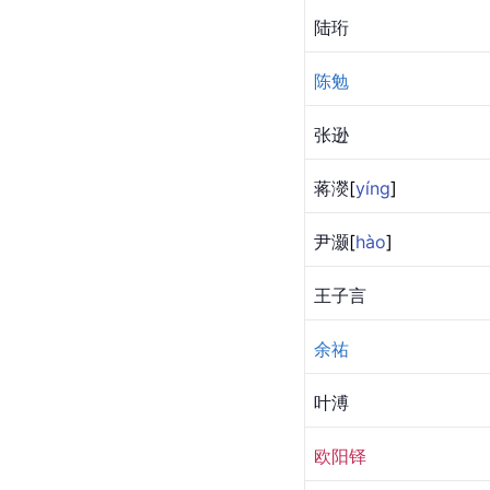
陆珩
陈勉
张逊
蒋
濙
[
yíng
]
尹
灏
[
hào
]
王子言
余祐
叶溥
欧阳铎