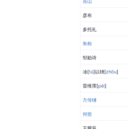
岳山
彦布
多托礼
朱桓
邹贻诗
凃
[
tú
]
以
辀
[
zhōu
]
雷维
霈
[
pèi
]
方传穟
何煊
王耀辰