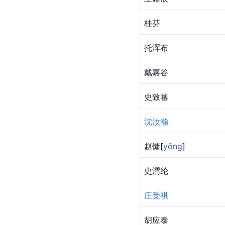
桂芬
托浑布
戴嘉谷
史致蕃
沈汝瀚
赵
镛
[
yōng
]
史渭纶
庄受祺
胡应泰