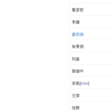
董彦哲
李庸
廖崇德
朱季用
刘鉴
唐循中
宋
珉
[
mín
]
王荣
张辉