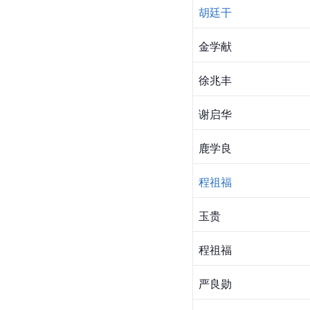
胡廷干
金学献
徐兆丰
谢启华
鹿学良
程祖福
玉贵
程祖福
严良勋