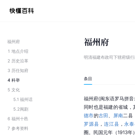
福州府
福州府
1
地点介绍
明清福建布政司下辖府级行
2
历史沿革
3
历任知府
条目
4
科举
5
文化
福州府(闽东语罗马拼音:ho
5.1
福州话
同时也是福建的省城，
5.2
闽剧
德市
的
古田
、
屏南
二县
6
福州十邑
罗源县
，
连江县
，
永泰
7
参考资料
圈。民国元年（1913