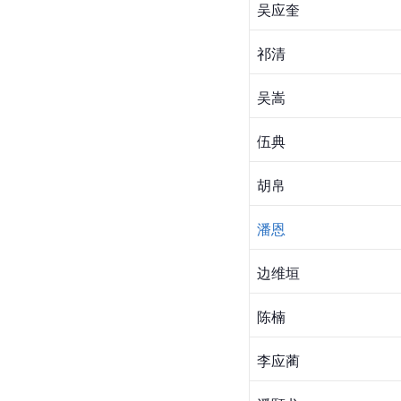
吴应奎
祁清
吴嵩
伍典
胡帛
潘恩
边维垣
陈楠
李应蔺