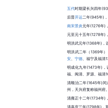
五代
时期梁长兴四年(9
后晋
开运
二年(945年)，
南宋
景炎
元年(1276年
元至元十五年(1278年
明洪武元年(1368年)
明洪武二年（1369年）
安
、
宁德
、福宁及福清1
明成化九年(1473年)，
福、闽清、罗源、福清1
清顺治二年(1645年)
州，天兴府复称福州府
清雍正十二年(1734年)
清嘉庆三年(1798年)，