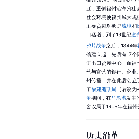
迁，重创福州沿海的社会
社会环境使福州城大规
主要贸易对象是
琉球
和
口猛增，到了19世纪
道
鸦片战争
之后，1844年
馆建立起，先后有17
进出口贸易
中心，而福
营与官营的银行、企业
州
传播，并在此后创立
了
福建船政局
（后改为
争
期间，在
马尾港
发生
咨议局于1909年在
福州
历史沿革