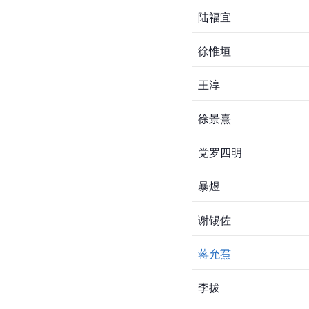
陆福宜
徐惟垣
王淳
徐景熹
党罗四明
暴煜
谢锡佐
蒋允焄
李拔