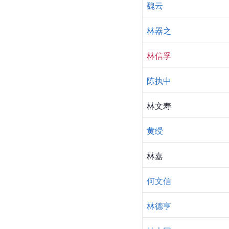
魏云
林器之
林信孚
陈执中
林文寿
黄绶
林嘉
何文信
林德亨