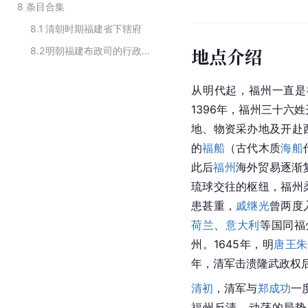
8
条目合集
8.1
清朝时期福建省下辖府
地点介绍
8.2
明朝福建布政司的行政区划
从明代起，福州一直是
1396年，福州三十六
地、物资采办地及开赴
的
福船
（古代木质
海船
此后
福州
海外贸易逐渐
琉球交往的枢纽，福州
患甚重，
戚继光
曾两度
荷兰
、
意大利
等国同福
州。1645年，明
唐王
朱
年，清军击溃隆武政权
清初
，清军与
郑成功
一
福州反清。动荡的局势