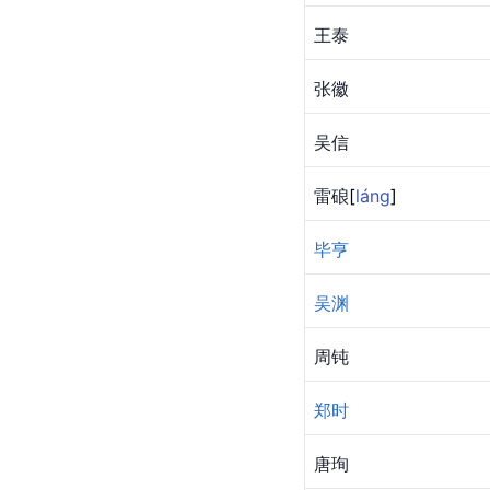
王泰
张徽
吴信
雷
硠
[
láng
]
毕亨
吴渊
周钝
郑时
唐珣