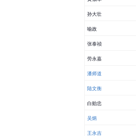
孙大壮
喻政
张泰祯
劳永嘉
潘师道
陆文衡
白贻忠
吴炳
王永吉