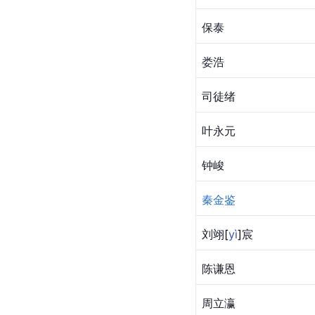
保泰
娄浩
司徒绪
叶永元
钟峻
秦金鉴
刘
翊
[
yì
]
宸
陈谦恩
周立瀛