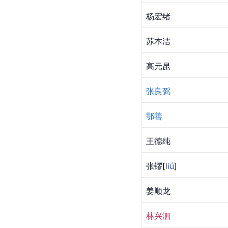
杨宏绪
苏本洁
高元昆
张良弼
鄂善
王德纯
张
镠
[
liú
]
姜顺龙
林兴泗