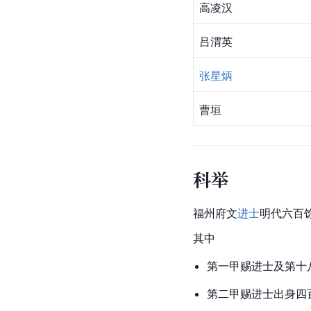
高凌汉
吕渭英
张星炳
曹垣
科举
福州府文
进士
明代六百
其中
第一甲赐进士及第十
第二甲赐进士出身四