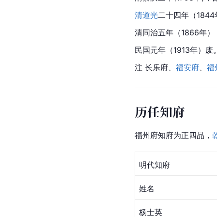
清道光
二十四年（184
清同治五年（1866年）
民国元年（1913年）废
注 长
乐府
、
福安府
、
福
历任知府
福州府
知府
为
正四品
，
明代
知府
姓名
杨士英