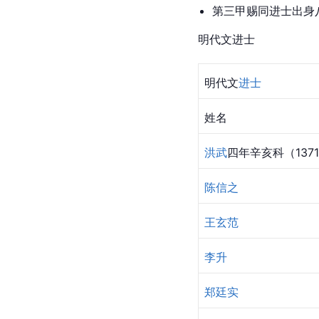
第三甲赐同进士出身
明代文进士
明代文
进士
姓名
洪武
四年辛亥科（137
陈信之
王玄范
李升
郑廷实