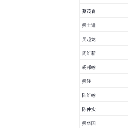
蔡茂春
熊士逵
吴起龙
周维新
杨邦翰
熊经
陆维翰
陈仲实
熊华国