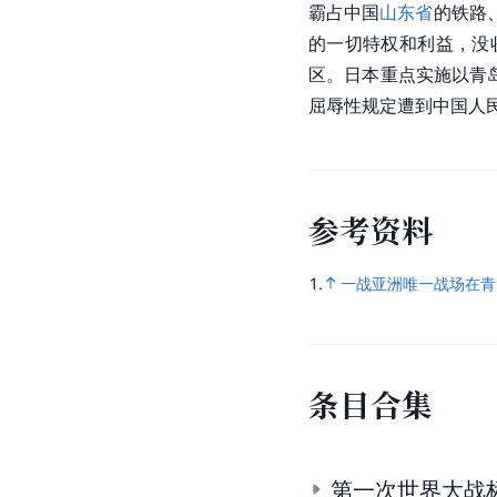
霸占中国
山东省
的铁路
的一切特权和利益，没
区。日本重点实施以青
屈辱性规定遭到中国人
参
考
资
料
1.
一战亚洲唯一战场在青
条
目
合
集
第一次世界大战