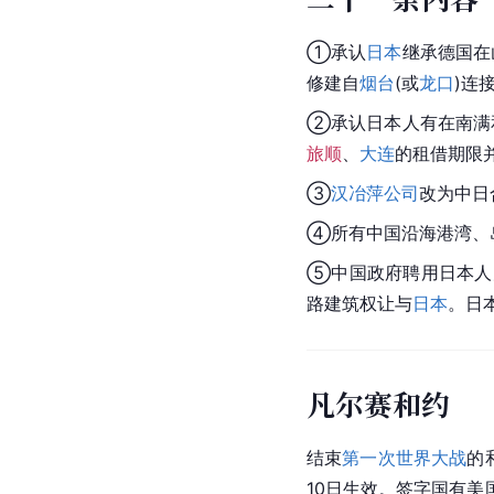
①承认
日本
继承德国在
修建自
烟台
(或
龙口
)连
②承认日本人有在南满
旅顺
、
大连
的租借期限
③
汉冶萍公司
改为中日
④所有
中国
沿海港湾、
⑤中国政府聘用日本人
路建筑权让与
日本
。日
凡尔赛和约
结束
第一次世界大战
的
10日生效。签字国有美