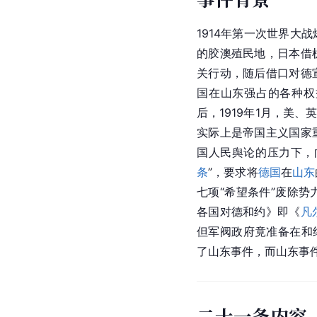
1914年第一次世界大
的胶澳殖民地，日本借
关行动，随后借口对德
国在山东强占的各种权
后，1919年1月，美、
实际上是帝国主义国家
国人民舆论的压力下，
条
”，要求将
德国
在
山东
七项“希望条件”废除
各国对德和约》即《
凡
但军阀政府竟准备在和
了山东事件，而山东事
二十一条内容