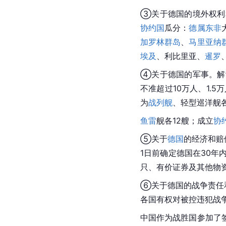
③关于德国的境外权利
协约国
瓜分：
德属东非
加罗林群岛
、
马里亚纳
埃及
、利比里亚、
暹罗
④关于德国的军事。解
不准超过10万人、1.
为
战列舰
、轻型巡洋舰
鱼雷
舰各12艘；成立
协
⑤关于
德国
的经济和赔
1日前确定德国在30年
只、有价证券及其他物
⑥关于德国的战争责任
各国有权对被控违犯战
中国作为战胜国参加了