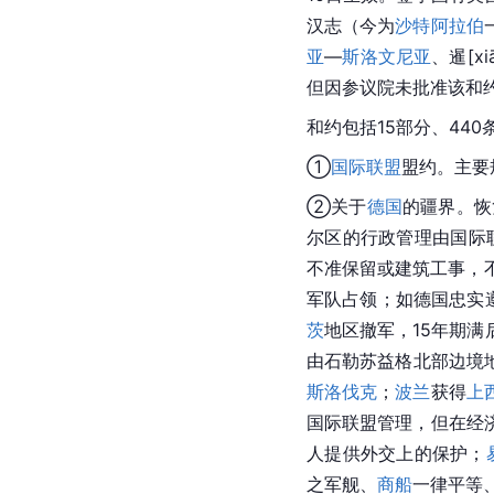
汉志（今为
沙特阿拉伯
亚
—
斯洛文尼亚
、暹[x
但因参议院未批准该和
和约包括15部分、44
①
国际联盟
盟约。主要
②关于
德国
的疆界。恢
尔区的行政管理由国际
不准保留或建筑工事，
军队占领；如德国忠实
茨
地区撤军，15年期满
由石勒苏益格北部边境
斯洛伐克
；
波兰
获得
上
国际联盟管理，但在经
人提供外交上的保护；
之军舰、
商船
一律平等、