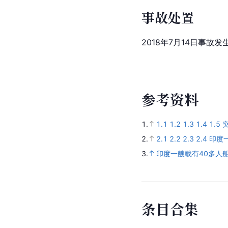
事故处置
2018年7月14日事故
参
考
资
料
1.
1.1
1.2
1.3
1.4
1.5
2.
2.1
2.2
2.3
2.4
印度
3.
印度一艘载有40多人船
条
目
合
集