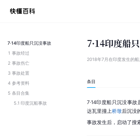
7·14印度船
7·14印度船只沉没事故
1
事故经过
2018年7月在印度发生的
2
事故伤亡
3
事故处置
条目
4
参考资料
5
条目合集
7·14印度船只沉没事故
5.1
印度沉船事故
达瓦里撞上
桥墩
后沉没
事故发生后，启动了搜