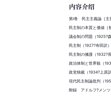
内容介绍
第Ⅰ巻　民主主義論［主
民主制の本質と価値［初版
議会制の問題（1925?
民主制（1927?布田訳
民主制の擁護（1932?
政治体制と世界観（193
政党独裁（1934?上原
現代民主制論批判（195
附録　アドルフ?メンツ