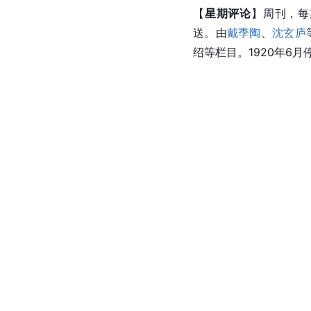
【
星期评论
】周刊，每
送。由
戴季陶
、
沈玄庐
绍等栏目。1920年6月